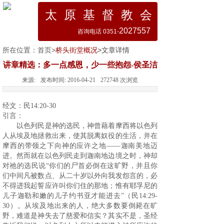
太 原 基 督 教 会
2027557
咨询电话 0351-
所在位置：
首页
>
桥头街堂概况
>文章详情
讲章精选：多一点感恩，少一些抱怨-侯圣洁
来源:
发布时间:
2016-04-21
272748
次浏览
经文：民14:20-30
引言：
以色列民是神的选民，神曾藉着摩西将以色列
人从埃及地拯救出来，使其脱离奴役的生活，并在
摩西的带领之下向神的应许之地——迦南美地迈
进。然而就在以色列民走到迦南地边境之时，神却
对祂的选民说“你们的尸首必倒在这旷野，并且你
们中间凡被数点、从二十岁以外向我发怨言的，必
不得进我起誓应许叫你们住的那地；惟有耶孚尼的
儿子迦勒和嫩的儿子约书亚才能进去”（民14:29-
30）。从埃及地出来的人，绝大多数要倒毙在旷
野，难道是神失去了慈爱和信实？其实不是，圣经