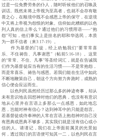
过是一位免费劳务的仆人，随时听候他们的召唤及
训话。既然未将上帝视为至高者，也就不会存有敬
畏之心，在顺境中既不会感恩上帝的保守，在逆境
中又将上帝视为怨恨的对象。信仰如此糟糕的以色
列人真的信上帝么？通过他们的习惯用语——“
抱
怨
”可知，他们事实上是
挂名的耶和华选民，本质
为一群不信者
（来3:17-19）。
作为基督的门徒，经上劝勉我们“要常常喜
乐、不住祷告、凡事谢恩”（帖前5:16-18）。这里
的“常常、不住、凡事”等圣经词汇，就是在告诫我
们作为基督徒应当有的生活习惯——不是常抱怨，
而是常喜乐、祷告与感恩。若我们能在生活中如此
不断地鞭策自己，朝这个方向努力奔跑时，成熟的
信心便会应运而生。
以色列民虽然经历过那么多的神迹奇事，却从
未有意识地去回想神对他们的恩典，也没有有意识
地从心里并在言语上多那么一点感恩，如此地忘
恩，岂能对神有信心？达到神耳中的只能是怨言。
若基督徒或侍奉神的人常在言语上抱怨神对自己没
有恩典或恩典不够多，其实我们就是没有信心或小
信的人。请谨记，我们在上帝面前属灵的光景如
何，透过我们的言语便可知其一二，以色列民在言