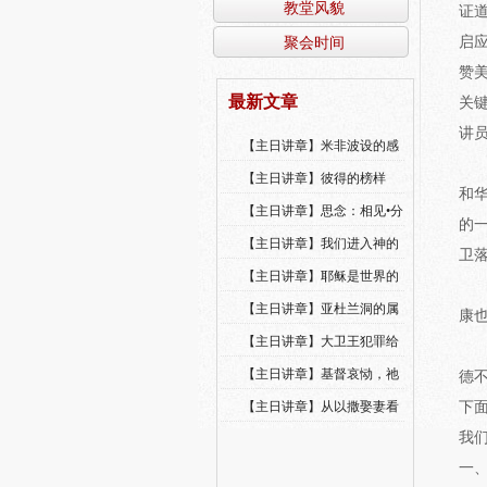
教堂风貌
证道经
聚会时间
启应
赞美
最新文章
关
讲
【主日讲章】米非波设的感
恩--乔燕永老师
【主日讲章】彼得的榜样
和
【主日讲章】思念：相见•分
的
享•同得安慰
【主日讲章】我们进入神的
卫
国，必须经历许多艰难
【主日讲章】耶稣是世界的
光
【主日讲章】亚杜兰洞的属
康
灵操练
【主日讲章】大卫王犯罪给
我们的警戒
【主日讲章】基督哀恸，祂
德
哭了
【主日讲章】从以撒娶妻看
下
圣灵的工作
我
一、