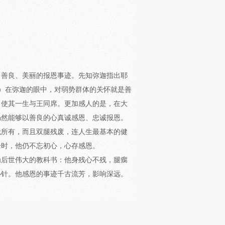
、善良、美丽的报恩事迹。先知弥迦指出耶
 ）在弥迦的眼中，对弱势群体的关怀就是善
，使其一生与王同席。更加感人的是，在大
仍然能够以善良的心真诚感恩、忠诚报恩。
无所有，而且双腿残废，连人生最基本的健
峰时，他仍不忘初心，心存感恩。
为后世伟大的教科书：他身残心不残，腿瘸
心针。他感恩的事迹千古流芳，影响深远。