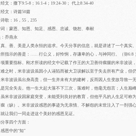
文：撒下9:5-8；16:1-4；19:24-30； 代上8:34-40
经文：诗篇50篇
诗歌：16，55，235
键词：蒙恩、知恩、知足、感恩、忠诚、饶恕、奉献
员：乔燕永
真、善、美是人类永恒的追求。今天分享的信息，就是讲述了一个真实
华所指示的善是：……行公义，好怜悯，存谦卑的心，与神同行。（弥6:8
一项重要指标。刚才所读的经文中记载了作王的大卫善待瘸腿的米非波设
落难之时，米非波设虽因小人诬陷而被大卫误解以至于失去所有产业，但
米非波设虽出身高贵，但一生并未有大的建树，反而因人生变故导致一
也是完全失去。他一生大起大落不下三次，落难时，他毫无怨言；人生巅
虽米非波设因家庭突变，未能受到良好的教育，但他平凡的人生足可称
不瘸（缺）。米非波设感恩的事迹为无亲情、不解怨的末世注入了一剂强
面就让我们一同走进这个美好的感恩见证。
们分享四个方面：
感恩中的“知”