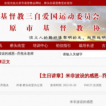
0
欢迎光临太原市基督教会网站，桥头街基督教堂欢迎你
讯
桥头街堂
培训中心
初信指引
栽培长进
古
设的感恩--乔燕永老师
章正文
【主日讲章】米非波设的感恩--
:
乔燕永
|
作者:
桥头街堂办公室
|
发布时间:
2022-01-26
|
194125
次浏览
|
米非波设的感恩