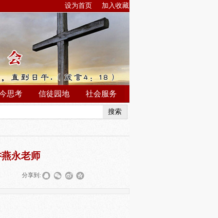
设为首页
加入收藏
今思考
信徒园地
社会服务
搜索
乔燕永老师
|
分享到: