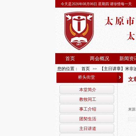
今天是2026年08月06日 星期四 请珍惜每一天
首页
两会概况
新闻资
您的位置：
首页
【主日讲章】米非波
>>
桥头街堂
文
本堂简介
教牧同工
事工介绍
来源
团契生活
主日讲道