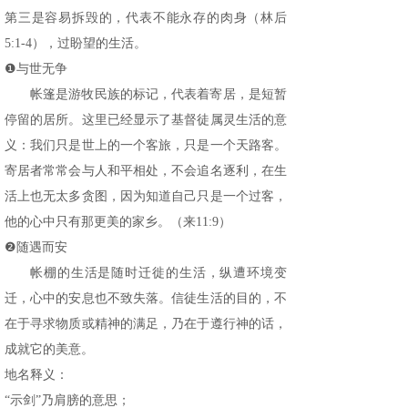
第三是容易拆毁的，代表不能永存的肉身（林后
5:1-4），过盼望的生活。
❶与世无争
帐篷是游牧民族的标记，代表着寄居，是短暂
停留的居所。这里已经显示了基督徒属灵生活的意
义：我们只是世上的一个客旅，只是一个天路客。
寄居者常常会与人和平相处，不会追名逐利，在生
活上也无太多贪图，因为知道自己只是一个过客，
他的心中只有那更美的家乡。（来11:9）
❷随遇而安
帐棚的生活是随时迁徙的生活，纵遭环境变
迁，心中的安息也不致失落。信徒生活的目的，不
在于寻求物质或精神的满足，乃在于遵行神的话，
成就它的美意。
地名释义：
“示剑”乃肩膀的意思；