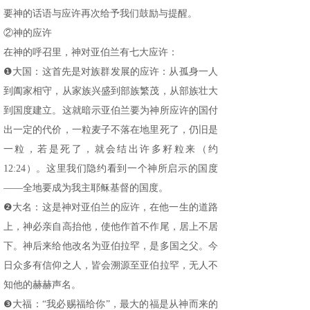
要神的话语与应许再次给予我们鼓励与提醒。
②神的应许
在神的呼召里，神对亚伯兰有七大应许：
❶大国：这首先是对族群发展的应许：从孤身一人
到阖家相守，从家族兴盛到部族繁茂，从部族壮大
到国度建立。这就暗示亚伯兰要为神所应许的国付
出一定的代价，一粒麦子不落在地里死了，仍旧是
一粒，若是死了，就会结出许多籽粒来（约
12:24）。这里我们隐约看到一个神所启示的国度
——全地要成为我主耶稣基督的国度。
❷大名：这是神对亚伯兰的应许，在他一生的道路
上，神必亲自高抬他，使他作首不作尾，居上不居
下。神后来给他改名为亚伯拉罕，是多国之父。今
日众多有信仰之人，皆会溯源至亚伯拉罕，无人不
知他的赫赫声名。
❸大福：“我必赐福给你”，最大的福是从神而来的