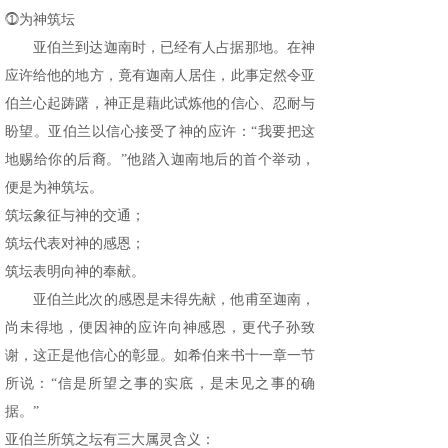
⓵为神筑坛
亚伯兰到达迦南时，已经有人占据那地。在神
应许给他的地方，竟有迦南人居住，此事定然令亚
伯兰心起踌躇，神正是藉此试炼他的信心、忍耐与
盼望。亚伯兰以信心接受了神的应许：“我要把这
地赐给你的后裔。”他踏入迦南地后的首个举动，
便是为神筑坛。
筑坛象征与神的交通；
筑坛代表对神的感恩；
筑坛表明向神的奉献。
亚伯兰此次的感恩是未得先献，他甫至迦南，
尚未得地，便因神的应许向神感恩，更代子孙致
谢，这正是他信心的彰显。如希伯来书十一章一节
所说：“信是所望之事的实底，是未见之事的确
据。”
亚伯兰所筑之坛有三大属灵含义：