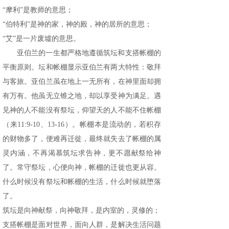
“摩利”是教师的意思；
“伯特利”是神的家，神的殿，神的居所的意思；
“艾”是一片废墟的意思。
亚伯兰的一生都严格地遵循筑坛和支搭帐棚的
平衡原则。坛和帐棚显示亚伯兰有两大特性：敬拜
与客旅。亚伯兰虽在地上一无所有，在神里面却拥
有万有。他虽无立锥之地，却以享受神为满足。遇
见神的人不能没有祭坛，仰望天的人不能不住帐棚
（来11:9-10、13-16）。帐棚本是流动的，若积存
的财物多了，便难再迁徙，最终就失去了帐棚的属
灵内涵，不再渴慕筑坛求告神，更不愿献祭给神
了。常守祭坛，心便向神，帐棚的迁徙也更从容。
什么时候没有祭坛和帐棚的生活，什么时候就堕落
了。
筑坛是向神献祭，向神敬拜，是内室的，灵修的；
支搭帐棚是面对世界，面向人群，是解决生活问题