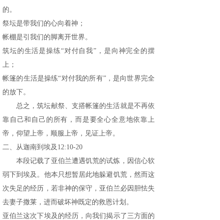
的。
祭坛是带我们的心向着神；
帐棚是引我们的脚离开世界。
筑坛的生活是操练“对付自我”，是向神完全的摆
上；
帐篷的生活是操练“对付我的所有”，是向世界完全
的放下。
总之，筑坛献祭、支搭帐篷的生活就是不再依
靠自己和自己的所有，而是要全心全意地依靠上
帝，仰望上帝，顺服上帝，见证上帝。
二、从迦南到埃及12:10-20
本段记载了亚伯兰遭遇饥荒的试炼，因信心软
弱下到埃及。他本只想暂居此地躲避饥荒，然而这
次失足的经历，若非神的保守，亚伯兰必因胆怯失
去妻子撒莱，进而破坏神既定的救恩计划。
亚伯兰这次下埃及的经历，向我们揭示了三方面的