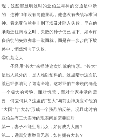
现，这些都显明这时的亚伯兰与神的交通是中断
的，连神13年没有向他显现，他也没有去筑坛求问
神。看来亚伯兰并非到了埃及才陷入失败，早在他
渐渐迁往南地之时，失败的种子便已埋下。如今许
多信徒的失败亦非一蹴而就，而是在一步步的下坡
路中，悄然滑向了失败。
⓶饥荒之大
圣经用“甚大”来描述这次饥荒的情形。“甚大”
是出人意外的，是人难以预料的。这里暗示这次饥
荒已经影响到了迦南全地。这对亚伯兰来说的确是
一个极大的考验。面对饥荒，面对全家生活的需
要，何去何从？这里的“甚大”与前面神所应许他的
“大国”与“大名”形成一个强烈的反差。况且此时的
亚伯兰有三大实际的现实问题需要面对：
第一，妻子不能生育儿女，如何成为大国？
第二，远离父家举目无亲，如何拥有大名？