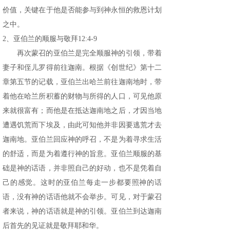
价值，关键在于他是否能参与到神永恒的救恩计划
之中。
2、亚伯兰的顺服与敬拜12:4-9
再次蒙召的亚伯兰是完全顺服神的引领，带着
妻子和侄儿罗得前往迦南。根据《创世纪》第十二
章第五节的记载，亚伯兰出哈兰前往迦南地时，带
着他在哈兰所积蓄的财物与所得的人口，可见他原
来就很富有；而他是在抵达迦南地之后，才因当地
遭遇饥荒而下埃及，由此可知他并非因要逃荒才去
迦南地。亚伯兰回应神的呼召，不是为着寻求生活
的舒适，而是为着遵行神的旨意。亚伯兰顺服的基
础是神的话语，并非照自己的好动，也不是凭着自
己的感觉。这时的亚伯兰每走一步都要照神的话
语，没有神的话语他就不会举步。可见，对于蒙召
者来说，神的话语就是神的引领。亚伯兰到达迦南
后首先的见证就是敬拜耶和华。