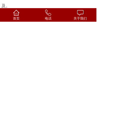
及。
“亚伯兰就下埃及去”，说明亚伯兰第一时间不
首页
电话
关于我们
是寻求神的指示，而是从环境的分析中作出了自我
的选择。面对甚大的饥荒，他选择了有尼罗河浇灌
而粮食丰裕的埃及。亚伯兰面对饥荒，理应凭信心
度过，所以“下埃及去”显出他信心的软弱；“就”字
表明他下埃及去，乃是对“环境遭遇”的直接反映，
他并没有先去求问神。面对危机，若不去寻求神的
引导，而径自采用一种“暂时”的变通办法，虽能解
一时之急，却往往在不自知中陷入更大的危机。
2、亚伯兰因自己惧怕称妻为妹12:11-15
本段经文显明，亚伯兰的第二个属灵软弱，是
因惧怕埃及人因贪恋妻子而杀己夺妻，竟在埃及人
面前称妻为妹，陷在谎言之中。从经文的记载分
析，亚伯兰这时有三个知道：
第一，知道妻子美丽；撒莱容美原因罗列有六：