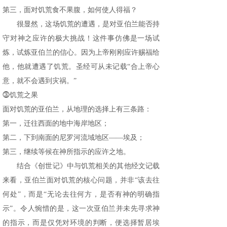
第三，面对饥荒食不果腹，如何使人得福？
很显然，这场饥荒的遭遇，是对亚伯兰能否持
守对神之应许的极大挑战！这件事仿佛是一场试
炼，试炼亚伯兰的信心。因为上帝刚刚应许赐福给
他，他就遭遇了饥荒。圣经可从未记载“合上帝心
意，就不会遇到灾祸。”
⓷饥荒之果
面对饥荒的亚伯兰，从地理的选择上有三条路：
第一，迁往西面的地中海岸地区；
第二，下到南面的尼罗河流域地区——埃及；
第三，继续等候在神所指示的应许之地。
结合《创世记》中与饥荒相关的其他经文记载
来看，亚伯兰面对饥荒的核心问题，并非“该去往
何处”，而是“无论去往何方，是否有神的明确指
示”。令人惋惜的是，这一次亚伯兰并未先寻求神
的指示，而是仅凭对环境的判断，便选择暂居埃