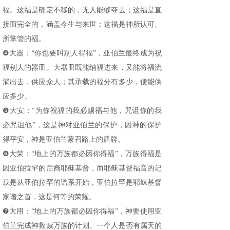
福。这福是确定不移的，无人能够夺去；这福是直
接而完全的，涵盖今生与来世；这福是神所认可、
所掌管的福。
❹大器：“你也要叫别人得福”，亚伯兰最终成为祝
福别人的器皿。大器皿既能纳福进来，又能将福流
淌出去，供应众人；其承载的福分有多少，便能供
应多少。
❺大安：“为你祝福的我必赐福与他，咒诅你的我
必咒诅他”，这是神对亚伯兰的保护，因神的保护
得平安，神是亚伯兰蒙召路上的盾牌。
❻大荣：“地上的万族都必因你得福”，万族得福是
因亚伯拉罕的后裔耶稣基督，而耶稣基督福音的记
载是从亚伯拉罕的谱系开始，亚伯拉罕是耶稣基督
家谱之首，这是何等的荣耀。
❼大用：“地上的万族都必因你得福”，神要使用亚
伯兰完成神救赎万族的计划。一个人是否有属天的