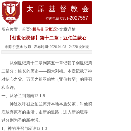
太 原 基 督 教 会
2027557
咨询电话 0351-
所在位置：
首页
>
桥头街堂概况
>文章详情
【创世记灵修】第十二章：亚伯兰蒙召
来源:
乔燕永 牧师
发布时间:
2026-04-08
24220
次浏览
从创世记第十二章到第五十章记载了创世记第
二部分：族长的历史
——
四大列祖。本章记载了神
对信心之父、万国之祖亚伯兰（亚伯拉罕）的呼召
和应许。
一、从哈兰到迦南12:1-9
神这次呼召亚伯兰离开本地本族父家，叫他彻
底放弃原有的生活，走新的道路，进入新的境界，
过分别为圣的新生活。
1、神的呼召与应许12:1-3