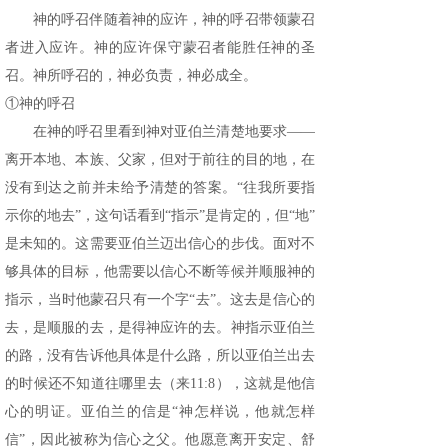
神的呼召伴随着神的应许，神的呼召带领蒙召
者进入应许。神的应许保守蒙召者能胜任神的圣
召。神所呼召的，神必负责，神必成全。
①神的呼召
在神的呼召里看到神对亚伯兰清楚地要求——
离开本地、本族、父家，但对于前往的目的地，在
没有到达之前并未给予清楚的答案。“往我所要指
示你的地去”，这句话看到“指示”是肯定的，但“地”
是未知的。这需要亚伯兰迈出信心的步伐。面对不
够具体的目标，他需要以信心不断等候并顺服神的
指示，当时他蒙召只有一个字“去”。这去是信心的
去，是顺服的去，是得神应许的去。神指示亚伯兰
的路，没有告诉他具体是什么路，所以亚伯兰出去
的时候还不知道往哪里去（来11:8），这就是他信
心的明证。亚伯兰的信是“神怎样说，他就怎样
信”，因此被称为信心之父。他愿意离开安定、舒