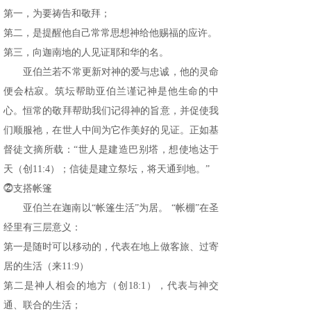
第一，为要祷告和敬拜；
第二，是提醒他自己常常思想神给他赐福的应许。
第三，向迦南地的人见证耶和华的名。
亚伯兰若不常更新对神的爱与忠诚，他的灵命
便会枯寂。筑坛帮助亚伯兰谨记神是他生命的中
心。恒常的敬拜帮助我们记得神的旨意，并促使我
们顺服祂，在世人中间为它作美好的见证。正如基
督徒文摘所载：“世人是建造巴别塔，想使地达于
天（创11:4）；信徒是建立祭坛，将天通到地。”
⓶支搭帐篷
亚伯兰在迦南以“帐篷生活”为居。 “帐棚”在圣
经里有三层意义：
第一是随时可以移动的，代表在地上做客旅、过寄
居的生活（来11:9）
第二是神人相会的地方（创18:1），代表与神交
通、联合的生活；