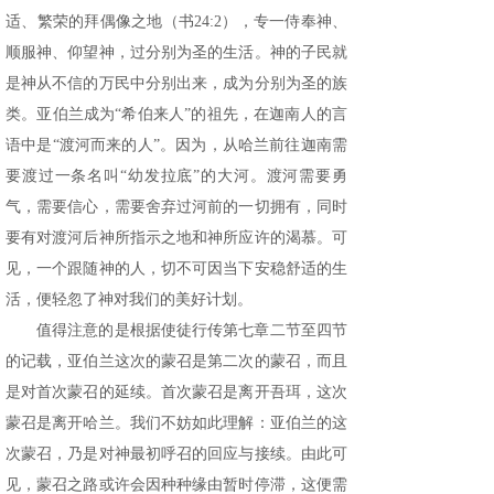
适、繁荣的拜偶像之地（书24:2），专一侍奉神、
顺服神、仰望神，过分别为圣的生活。神的子民就
是神从不信的万民中分别出来，成为分别为圣的族
类。亚伯兰成为“希伯来人”的祖先，在迦南人的言
语中是“渡河而来的人”。因为，从哈兰前往迦南需
要渡过一条名叫“幼发拉底”的大河。渡河需要勇
气，需要信心，需要舍弃过河前的一切拥有，同时
要有对渡河后神所指示之地和神所应许的渴慕。可
见，一个跟随神的人，切不可因当下安稳舒适的生
活，便轻忽了神对我们的美好计划。
值得注意的是根据使徒行传第七章二节至四节
的记载，亚伯兰这次的蒙召是第二次的蒙召，而且
是对首次蒙召的延续。首次蒙召是离开吾珥，这次
蒙召是离开哈兰。我们不妨如此理解：亚伯兰的这
次蒙召，乃是对神最初呼召的回应与接续。由此可
见，蒙召之路或许会因种种缘由暂时停滞，这便需