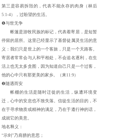
第三是容易拆毁的，代表不能永存的肉身（林后
5:1-4），过盼望的生活。
❶与世无争
帐篷是游牧民族的标记，代表着寄居，是短暂
停留的居所。这里已经显示了基督徒属灵生活的意
义：我们只是世上的一个客旅，只是一个天路客。
寄居者常常会与人和平相处，不会追名逐利，在生
活上也无太多贪图，因为知道自己只是一个过客，
他的心中只有那更美的家乡。（来11:9）
❷随遇而安
帐棚的生活是随时迁徙的生活，纵遭环境变
迁，心中的安息也不致失落。信徒生活的目的，不
在于寻求物质或精神的满足，乃在于遵行神的话，
成就它的美意。
地名释义：
“示剑”乃肩膀的意思；