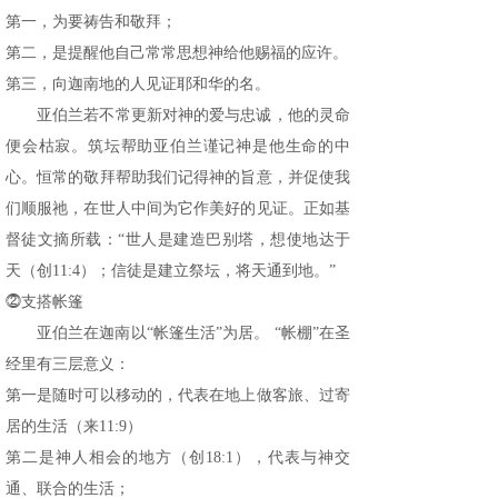
第一，为要祷告和敬拜；
第二，是提醒他自己常常思想神给他赐福的应许。
第三，向迦南地的人见证耶和华的名。
亚伯兰若不常更新对神的爱与忠诚，他的灵命
便会枯寂。筑坛帮助亚伯兰谨记神是他生命的中
心。恒常的敬拜帮助我们记得神的旨意，并促使我
们顺服祂，在世人中间为它作美好的见证。正如基
督徒文摘所载：“世人是建造巴别塔，想使地达于
天（创11:4）；信徒是建立祭坛，将天通到地。”
⓶支搭帐篷
亚伯兰在迦南以“帐篷生活”为居。 “帐棚”在圣
经里有三层意义：
第一是随时可以移动的，代表在地上做客旅、过寄
居的生活（来11:9）
第二是神人相会的地方（创18:1），代表与神交
通、联合的生活；