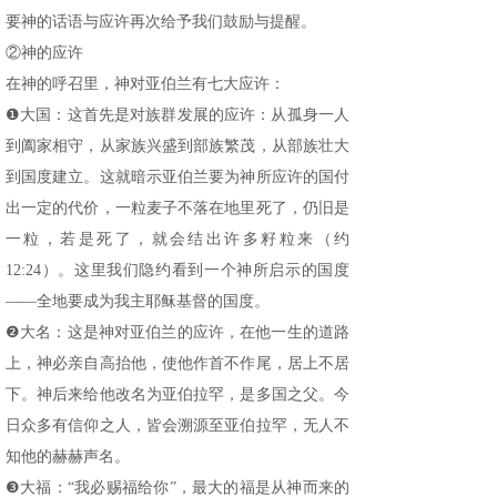
要神的话语与应许再次给予我们鼓励与提醒。
②神的应许
在神的呼召里，神对亚伯兰有七大应许：
❶大国：这首先是对族群发展的应许：从孤身一人
到阖家相守，从家族兴盛到部族繁茂，从部族壮大
到国度建立。这就暗示亚伯兰要为神所应许的国付
出一定的代价，一粒麦子不落在地里死了，仍旧是
一粒，若是死了，就会结出许多籽粒来（约
12:24）。这里我们隐约看到一个神所启示的国度
——全地要成为我主耶稣基督的国度。
❷大名：这是神对亚伯兰的应许，在他一生的道路
上，神必亲自高抬他，使他作首不作尾，居上不居
下。神后来给他改名为亚伯拉罕，是多国之父。今
日众多有信仰之人，皆会溯源至亚伯拉罕，无人不
知他的赫赫声名。
❸大福：“我必赐福给你”，最大的福是从神而来的