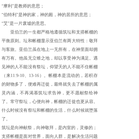
“摩利”是教师的意思；
“伯特利”是神的家，神的殿，神的居所的意思；
“艾”是一片废墟的意思。
亚伯兰的一生都严格地遵循筑坛和支搭帐棚的
平衡原则。坛和帐棚显示亚伯兰有两大特性：敬拜
与客旅。亚伯兰虽在地上一无所有，在神里面却拥
有万有。他虽无立锥之地，却以享受神为满足。遇
见神的人不能没有祭坛，仰望天的人不能不住帐棚
（来11:9-10、13-16）。帐棚本是流动的，若积存
的财物多了，便难再迁徙，最终就失去了帐棚的属
灵内涵，不再渴慕筑坛求告神，更不愿献祭给神
了。常守祭坛，心便向神，帐棚的迁徙也更从容。
什么时候没有祭坛和帐棚的生活，什么时候就堕落
了。
筑坛是向神献祭，向神敬拜，是内室的，灵修的；
支搭帐棚是面对世界，面向人群，是解决生活问题