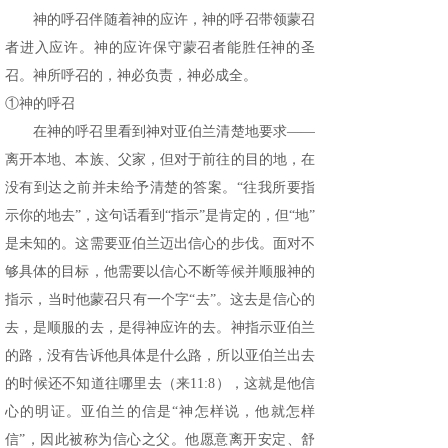
神的呼召伴随着神的应许，神的呼召带领蒙召
者进入应许。神的应许保守蒙召者能胜任神的圣
召。神所呼召的，神必负责，神必成全。
①神的呼召
在神的呼召里看到神对亚伯兰清楚地要求——
离开本地、本族、父家，但对于前往的目的地，在
没有到达之前并未给予清楚的答案。“往我所要指
示你的地去”，这句话看到“指示”是肯定的，但“地”
是未知的。这需要亚伯兰迈出信心的步伐。面对不
够具体的目标，他需要以信心不断等候并顺服神的
指示，当时他蒙召只有一个字“去”。这去是信心的
去，是顺服的去，是得神应许的去。神指示亚伯兰
的路，没有告诉他具体是什么路，所以亚伯兰出去
的时候还不知道往哪里去（来11:8），这就是他信
心的明证。亚伯兰的信是“神怎样说，他就怎样
信”，因此被称为信心之父。他愿意离开安定、舒