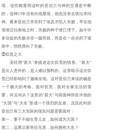
现，这些都显明这时的亚伯兰与神的交通是中断
的，连神13年没有向他显现，他也没有去筑坛求问
神。看来亚伯兰并非到了埃及才陷入失败，早在他
渐渐迁往南地之时，失败的种子便已埋下。如今许
多信徒的失败亦非一蹴而就，而是在一步步的下坡
路中，悄然滑向了失败。
⓶饥荒之大
圣经用“甚大”来描述这次饥荒的情形。“甚大”
是出人意外的，是人难以预料的。这里暗示这次饥
荒已经影响到了迦南全地。这对亚伯兰来说的确是
一个极大的考验。面对饥荒，面对全家生活的需
要，何去何从？这里的“甚大”与前面神所应许他的
“大国”与“大名”形成一个强烈的反差。况且此时的
亚伯兰有三大实际的现实问题需要面对：
第一，妻子不能生育儿女，如何成为大国？
第二，远离父家举目无亲，如何拥有大名？