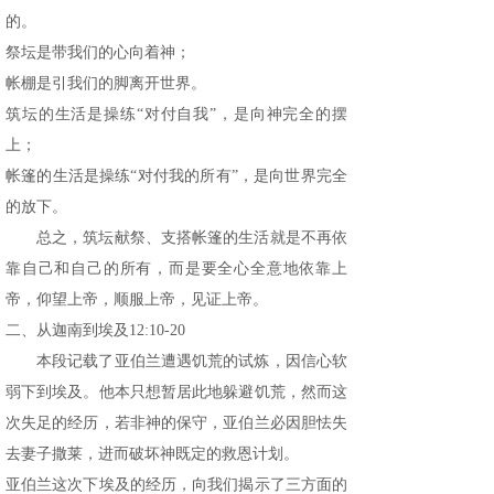
的。
祭坛是带我们的心向着神；
帐棚是引我们的脚离开世界。
筑坛的生活是操练“对付自我”，是向神完全的摆
上；
帐篷的生活是操练“对付我的所有”，是向世界完全
的放下。
总之，筑坛献祭、支搭帐篷的生活就是不再依
靠自己和自己的所有，而是要全心全意地依靠上
帝，仰望上帝，顺服上帝，见证上帝。
二、从迦南到埃及12:10-20
本段记载了亚伯兰遭遇饥荒的试炼，因信心软
弱下到埃及。他本只想暂居此地躲避饥荒，然而这
次失足的经历，若非神的保守，亚伯兰必因胆怯失
去妻子撒莱，进而破坏神既定的救恩计划。
亚伯兰这次下埃及的经历，向我们揭示了三方面的