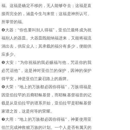
福。这福是确定不移的，无人能够夺去；这福是直
接而完全的，涵盖今生与来世；这福是神所认可、
所掌管的福。
❹大器：“你也要叫别人得福”，亚伯兰最终成为祝
福别人的器皿。大器皿既能纳福进来，又能将福流
淌出去，供应众人；其承载的福分有多少，便能供
应多少。
❺大安：“为你祝福的我必赐福与他，咒诅你的我
必咒诅他”，这是神对亚伯兰的保护，因神的保护
得平安，神是亚伯兰蒙召路上的盾牌。
❻大荣：“地上的万族都必因你得福”，万族得福是
因亚伯拉罕的后裔耶稣基督，而耶稣基督福音的记
载是从亚伯拉罕的谱系开始，亚伯拉罕是耶稣基督
家谱之首，这是何等的荣耀。
❼大用：“地上的万族都必因你得福”，神要使用亚
伯兰完成神救赎万族的计划。一个人是否有属天的