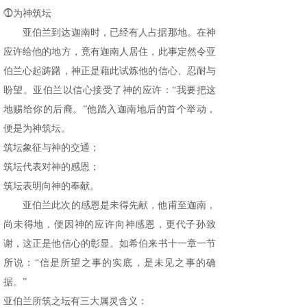
⓵为神筑坛
亚伯兰到达迦南时，已经有人占据那地。在神
应许给他的地方，竟有迦南人居住，此事定然令亚
伯兰心起踌躇，神正是藉此试炼他的信心、忍耐与
盼望。亚伯兰以信心接受了神的应许：“我要把这
地赐给你的后裔。”他踏入迦南地后的首个举动，
便是为神筑坛。
筑坛象征与神的交通；
筑坛代表对神的感恩；
筑坛表明向神的奉献。
亚伯兰此次的感恩是未得先献，他甫至迦南，
尚未得地，便因神的应许向神感恩，更代子孙致
谢，这正是他信心的彰显。如希伯来书十一章一节
所说：“信是所望之事的实底，是未见之事的确
据。”
亚伯兰所筑之坛有三大属灵含义：