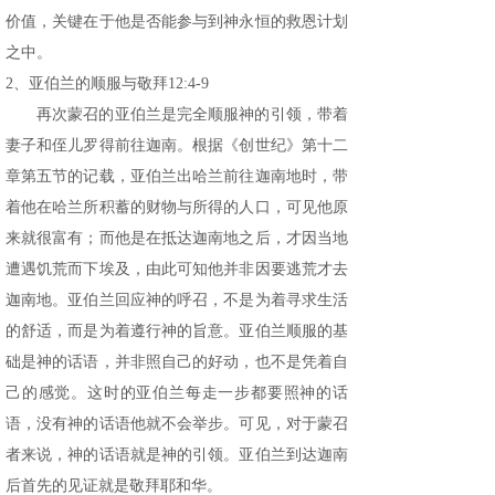
价值，关键在于他是否能参与到神永恒的救恩计划
之中。
2、亚伯兰的顺服与敬拜12:4-9
再次蒙召的亚伯兰是完全顺服神的引领，带着
妻子和侄儿罗得前往迦南。根据《创世纪》第十二
章第五节的记载，亚伯兰出哈兰前往迦南地时，带
着他在哈兰所积蓄的财物与所得的人口，可见他原
来就很富有；而他是在抵达迦南地之后，才因当地
遭遇饥荒而下埃及，由此可知他并非因要逃荒才去
迦南地。亚伯兰回应神的呼召，不是为着寻求生活
的舒适，而是为着遵行神的旨意。亚伯兰顺服的基
础是神的话语，并非照自己的好动，也不是凭着自
己的感觉。这时的亚伯兰每走一步都要照神的话
语，没有神的话语他就不会举步。可见，对于蒙召
者来说，神的话语就是神的引领。亚伯兰到达迦南
后首先的见证就是敬拜耶和华。