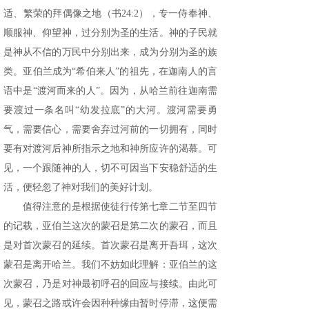
适、繁荣的拜偶像之地（书24:2），专一侍奉神、
顺服神、仰望神，过分别为圣的生活。神的子民就
是神从不信的万民中分别出来，成为分别为圣的族
类。亚伯兰成为“希伯来人”的祖先，在迦南人的言
语中是“渡河而来的人”。因为，从哈兰前往迦南需
要渡过一条名叫“幼发拉底”的大河。渡河需要勇
气，需要信心，需要舍弃过河前的一切拥有，同时
要有对渡河后神所指示之地和神所应许的渴慕。可
见，一个跟随神的人，切不可因当下安稳舒适的生
活，便轻忽了神对我们的美好计划。
值得注意的是根据使徒行传第七章二节至四节
的记载，亚伯兰这次的蒙召是第二次的蒙召，而且
是对首次蒙召的延续。首次蒙召是离开吾珥，这次
蒙召是离开哈兰。我们不妨如此理解：亚伯兰的这
次蒙召，乃是对神最初呼召的回应与接续。由此可
见，蒙召之路或许会因种种缘由暂时停滞，这便需