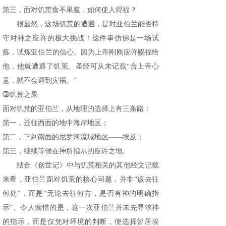
第三，面对饥荒食不果腹，如何使人得福？
很显然，这场饥荒的遭遇，是对亚伯兰能否持
守对神之应许的极大挑战！这件事仿佛是一场试
炼，试炼亚伯兰的信心。因为上帝刚刚应许赐福给
他，他就遭遇了饥荒。圣经可从未记载“合上帝心
意，就不会遇到灾祸。”
⓷饥荒之果
面对饥荒的亚伯兰，从地理的选择上有三条路：
第一，迁往西面的地中海岸地区；
第二，下到南面的尼罗河流域地区——埃及；
第三，继续等候在神所指示的应许之地。
结合《创世记》中与饥荒相关的其他经文记载
来看，亚伯兰面对饥荒的核心问题，并非“该去往
何处”，而是“无论去往何方，是否有神的明确指
示”。令人惋惜的是，这一次亚伯兰并未先寻求神
的指示，而是仅凭对环境的判断，便选择暂居埃