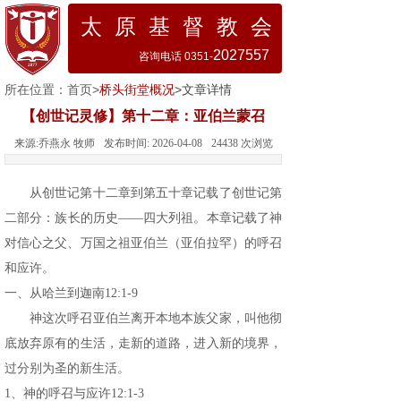
太 原 基 督 教 会
2027557
咨询电话 0351-
所在位置：
首页
>
桥头街堂概况
>文章详情
【创世记灵修】第十二章：亚伯兰蒙召
来源:
乔燕永 牧师
发布时间:
2026-04-08
24438
次浏览
从创世记第十二章到第五十章记载了创世记第
二部分：族长的历史
——
四大列祖。本章记载了神
对信心之父、万国之祖亚伯兰（亚伯拉罕）的呼召
和应许。
一、从哈兰到迦南12:1-9
神这次呼召亚伯兰离开本地本族父家，叫他彻
底放弃原有的生活，走新的道路，进入新的境界，
过分别为圣的新生活。
1、神的呼召与应许12:1-3