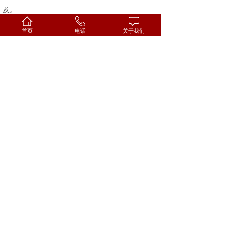
及。
“亚伯兰就下埃及去”，说明亚伯兰第一时间不
首页
电话
关于我们
是寻求神的指示，而是从环境的分析中作出了自我
的选择。面对甚大的饥荒，他选择了有尼罗河浇灌
而粮食丰裕的埃及。亚伯兰面对饥荒，理应凭信心
度过，所以“下埃及去”显出他信心的软弱；“就”字
表明他下埃及去，乃是对“环境遭遇”的直接反映，
他并没有先去求问神。面对危机，若不去寻求神的
引导，而径自采用一种“暂时”的变通办法，虽能解
一时之急，却往往在不自知中陷入更大的危机。
2、亚伯兰因自己惧怕称妻为妹12:11-15
本段经文显明，亚伯兰的第二个属灵软弱，是
因惧怕埃及人因贪恋妻子而杀己夺妻，竟在埃及人
面前称妻为妹，陷在谎言之中。从经文的记载分
析，亚伯兰这时有三个知道：
第一，知道妻子美丽；撒莱容美原因罗列有六：