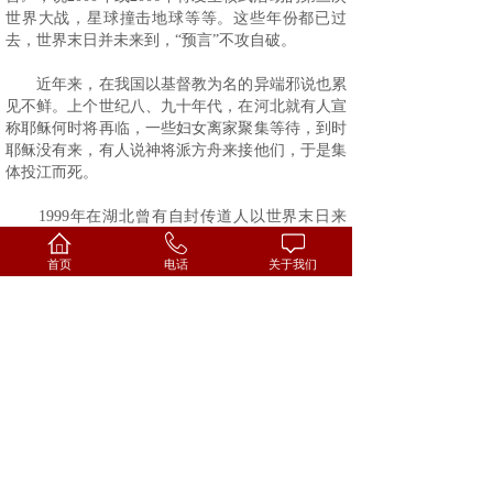
世界大战，星球撞击地球等等。这些年份都已过
去，世界末日并未来到，“预言”不攻自破。
近年来，在我国以基督教为名的异端邪说也累
见不鲜。上个世纪八、九十年代，在河北就有人宣
称耶稣何时将再临，一些妇女离家聚集等待，到时
耶稣没有来，有人说神将派方舟来接他们，于是集
体投江而死。
1999
年在湖北曾有自封传道人以世界末日来
临，地球将要爆炸为由，蒙骗数十个农民卖了家产
“走旷野”，到新疆去迎接耶稣再临，后来隐居在大
首页
电话
关于我们
山洼里，要不是被人发现，几乎限于绝境。
当今颇为猖獗的“东方闪电”（全能神），就是
利用基督教”末世论”来进行破坏活动的典型。我们
都相信耶稣是神的儿子，道成肉身降生在犹太的伯
利恒，他们却谎称他们的头目是“女基督”，“第二
次道成肉身”，降临在中国，不跟随她的人将会灭
亡等等，这里哪一点有“基督教”的根据？完全是一
派胡言，为要达到扰乱社会，分裂教会，诱骗、恐
吓、迫害许多人的罪恶目的。