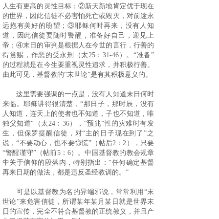
人生有更高的灵性目标；②新天新地肯定优于现在
的世界，因此信徒不必害怕死亡或毁灭，对前途永
远抱有美好的盼望；③耶稣何时再来，没有人知
道，因此信徒要随时警醒，准备好自己，迎见上
帝；④末日的审判是根据人在今世的言行，行善的
得赏赐，作恶的受永刑（太
25
：
31-46
）。“准备”
的过程就是在今生要重视灵性追求，并积极行善。
由此可见，基督教的“末世论”是有其积极意义的。
这里需要强调的一点是，没有人知道末日何时
来临。耶稣讲得很清楚，“那日子，那时辰，没有
人知道，连天上的使者也不知道，子也不知道，唯
独父知道“（太
24
：
36
），“预兆”性的灾难时有发
生，但保罗提醒信徒，对“主的日子现在到了”之
说，“不要动心，也不要惊慌”（帖后
2
：
2
），只要
“警醒谨守”（帖前
5
：
6
）。中国基督教的教会规章
中关于信仰的段落内，特别指出：“任何确定基督
再来日期的做法，都是违反圣经教训的。”
可是以基督教为名的异端邪说，常常利用“末
世论”来危害信徒，所谓某年某月某日就是世界末
日的宣传，完全不符合基督教的正统教义，并且产