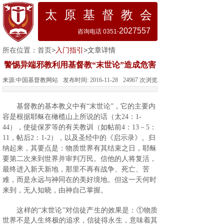
太 原 基 督 教 会
2027557
咨询电话 0351-
所在位置：
首页
>
入门指引
>文章详情
警惕异端邪教利用基督教“末世论”造成危害
来源:
中国基督教网站
发布时间:
2016-11-28
24967
次浏览
基督教的基本教义中有“末世论”，它的主要内
容是根据耶稣在橄榄山上所说的话（太
24
：
1-
44
），使徒保罗等的有关教训（如帖前
4
：
13
－
5
：
11
，帖后
2
：
1-2
），以及圣经中的《启示录》。归
纳起来，其要点是：物质世界有其结束之日，耶稣
要第二次来到世界并审判万民。信他的人将复活，
最终进入新天新地，那里不再有战争、死亡、苦
难，而是永远与神同在的美好境地。但这一天何时
来到，无人知晓，由神自己掌握。
这样的“末世论”对信徒产生的效果是：①物质
世界不是人生终极的追求，信徒得永生，意味着其