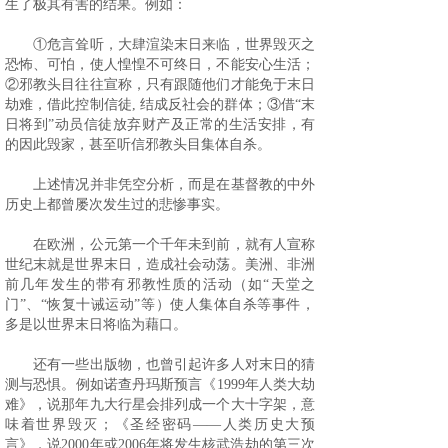
生了极其有害的结果。例如：
①危言耸听，大肆渲染末日来临，世界毁灭之
恐怖、可怕，使人惶惶不可终日，不能安心生活；
②邪教头目往往宣称，只有跟随他们才能免于末日
劫难，借此控制信徒
,
结成反社会的群体；③借“末
日将到”动员信徒放弃财产及正常的生活安排，有
的因此毁家，甚至听信邪教头目集体自杀。
上述情况并非凭空分析，而是在基督教的中外
历史上都曾屡次发生过的悲惨事实。
在欧洲，公元第一个千年未到前，就有人宣称
世纪末就是世界末日，造成社会动荡。美洲、非洲
前几年发生的带有邪教性质的活动（如“天堂之
门”、“恢复十诫运动”等）使人集体自杀等事件，
多是以世界末日将临为藉口。
还有一些出版物，也曾引起许多人对末日的猜
测与恐惧。例如诺查丹玛斯预言《
1999
年人类大劫
难》，说那年九大行星会排列成一个大十字架，意
味着世界毁灭；《圣经密码——人类历史大预
言》，说
2000
年或
2006
年将发生核武浩劫的第三次