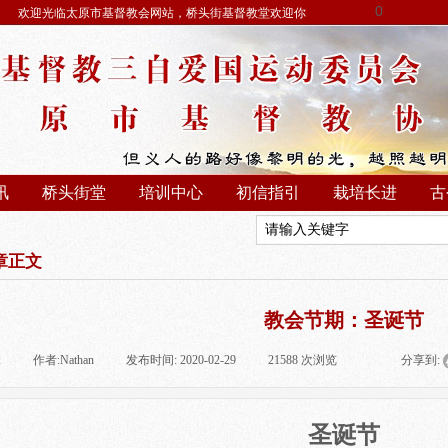
0
欢迎光临太原市基督教会网站，桥头街基督教堂欢迎你
讯
桥头街堂
培训中心
初信指引
栽培长进
古
章正文
教会节期：圣诞节
:
|
作者:
Nathan
|
发布时间:
2020-02-29
|
21588
次浏览
|
|
分享到:
圣诞节