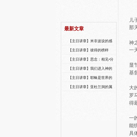
儿
那
最新文章
【主日讲章】米非波设的感
神
恩--乔燕永老师
一
【主日讲章】彼得的榜样
【主日讲章】思念：相见•分
显
享•同得安慰
【主日讲章】我们进入神的
基
国，必须经历许多艰难
【主日讲章】耶稣是世界的
光
【主日讲章】亚杜兰洞的属
大
灵操练
罗
得
一
能
具