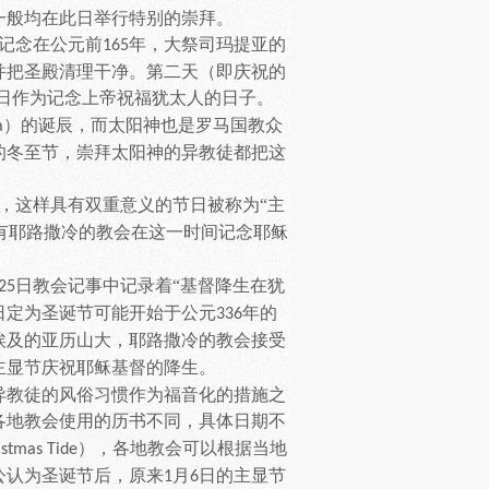
一般均在此日举行特别的崇拜。
记念在公元前
年，大祭司玛提亚的
165
并把圣殿清理干净。第二天（即庆祝的
日作为记念上帝祝福犹太人的日子。
）的诞辰，而太阳神也是罗马国教众
a
的冬至节，崇拜太阳神的异教徒都把这
，这样具有双重意义的节日被称为
“
主
有耶路撒冷的教会在这一时间记念耶稣
日教会记事中记录着
“
基督降生在犹
25
日定为圣诞节可能开始于公元
年的
336
埃及的亚历山大，耶路撒冷的教会接受
主显节庆祝耶稣基督的降生。
异教徒的风俗习惯作为福音化的措施之
各地教会使用的历书不同，具体日期不
），各地教会可以根据当地
istmas Tide
公认为圣诞节后，原来
月
日的主显节
1
6