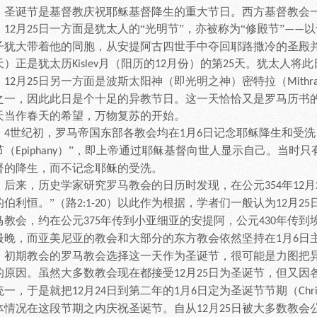
圣诞节是基督教庆祝耶稣基督降生的重大节日。西方基督教会
月
日一方面是犹太人的
“
光明节
”
，亦被称为
“
修殿节
”
以
12
25
——
子犹大带着他的同胞，从安提阿古四世手中夺回耶路撒冷的圣殿
天）正是犹太历
月
（
阳历的
月份
）
的第
天。犹太人将此
Kislev
12
25
月
日另一方面是波斯太阳神（即光明之神）密特拉（
12
25
Mithr
之一，因此此日是个十足的异教节日。这一天恰恰又是罗马历书
天当作春天的希望，万物复苏的开始。
世纪初，罗马帝国东部各教会均在
月
日记念耶稣降生和受洗
4
1
6
节（
）
”
，即上帝通过耶稣基督向世人显示自己。当时只
Epiphany
督的降生，而不记念耶稣的受洗。
后来，历史学家研究罗马教会的日历时发现，在公元
年
月
354
12
的伯利恒。
”
（路
）以此作为根据，学者们一般认为
月
2:1-20
12
25
马教会，约在公元
年传到小亚细亚的安提阿，公元
年传到
375
430
最晚，而亚美尼亚的教会和大部分的东方教会依然坚持在
月
日
1
6
初期教会的罗马教会选择这一天作为圣诞节，很可能是力图把
的原因。虽然大多数教会现在都接受
月
日为圣诞节，但又因
12
25
统一，于是就把
月
日到第二年的
月
日定为圣诞节节期（
12
24
1
6
Chr
体情况在这段节期之内庆祝圣诞节。自从
月
日被大多数教会
12
25