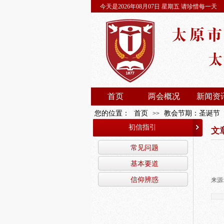
今天是2026年08月07日 星期五 请珍惜每一天
首页
两会概况
新闻资
您的位置：
首页
教会节期：圣诞节
>>
初信指引
文
常见问题
基本要道
信仰辨惑
来源