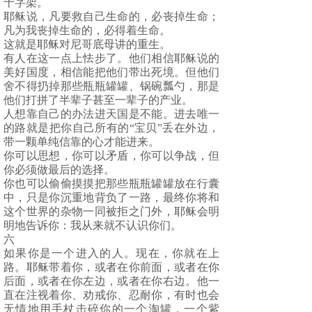
十字架。
耶稣说，凡要救自己生命的，必丧掉生命；
凡为我丧掉生命的，必得着生命。
这就是耶稣对尼哥底母讲的重生。
有人在这一点上怯步了。他们相信耶稣说的
美好国度，相信能把他们带出死境。但他们
舍不得扔掉那些瓶瓶罐罐、锅碗瓢勺，那是
他们打拼了半辈子甚至一辈子的产业。
人想靠自己的办法进天国是不能。进去唯一
的路就是把你自己所有的“宝贝”丢在外边，
带一颗单纯信靠的心才能进来。
你可以思想，你可以矛盾，你可以争战，但
你必须做最后的选择。
你也可以偷偷摸摸把那些瓶瓶罐罐放在行囊
中，只是你沉重地背负了一路，最终你将和
这个世界的杂物一同被拒之门外，耶稣会明
明地告诉你：我从来就不认识你们。
六
如果你是一个进入的人。现在，你就在上
路。耶稣带着你，或者在你前面，或者在你
后面，或者在你左边，或者在你右边。他一
直在注视着你、劝戒你、忍耐你，有时也会
无情地用手杖击碎你的一个淘罐，一个紫