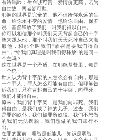
有诗唱吟：生命诚可贵，爱情价更高，若为
自由故，两者皆可抛。
耶稣的世界是完全的。他不但给你永远的生
命，给你永不变的爱情，也给你自由。保罗
说：基督释放了我们，叫我们得以自由。
你可以相信那个叫我们天天背起自己的十字
架来跟从他，那个叫我们天天死掉自己来顺
服他，和那个叫我们“蒙召是要我们得自
由”，“给我们真理是叫我们得释放”的是同一
个主吗？
这在世界是一个矛盾。在耶稣基督里，却是
一个统一。
世人认为背十字架的人怎么会有自由，那是
一个罪人，罪人怎么可能有自由。但耶稣告
诉我们，只有背起自己的十字架，向罪死，
我们才能得自由。
原来，我们背十字架，是我们向罪死。我们
得自由，是我们成了神的儿子。过去，我们
是罪的奴仆，我们被罪所奴役。我们不想做
的我们无法摆脱，我们想做的我们却行不
出。
在罪的面前，理智是低能儿，知识是弱智。
知识告诉我们：五色令人目肓，五音令人耳