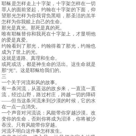
耶稣是怎样走上十字架，十字架怎样在一切
罪人的面前竖起，约翰在十字架的下面，仰
望那光怎样为你我背负黑暗，那圣洁的羔羊
怎样为你我赎上自己的生命。
那光是真光。那死是真的死。
唯有耶稣替你和我死在十字架上，才显明他
的爱是真爱。
约翰看到了那光，约翰得着了那光，约翰也
成为了世上的光。
这就是道路、真理和生命。
或死或活，都是神生命的活出。这生命就是
那“光”。这是耶稣给我们的。
三
一个关于河流和风的故事。
有一条河流，从遥远的故乡来，一直流一直
流，经过山野，路过村庄，跨越一切的障碍
——但当这条河流来到沙漠的时候，它的水
在一点一点消失。
一个声音对河流说：风能带你穿越沙漠。改
变你的生命，否则你将成为沼泽，你将被沙
吞没。只有风能带你穿越。
河流不明白这件事怎样发生。