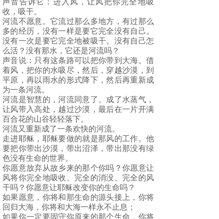
声音告诉它：进入风，让风把你完全地吸
收，吸干。
河流不愿意。它流过那么多地方，有过那么
多的经历，没有一样是要它完全没有自己。
没有一次是要它完全地被吸干。没有自己怎
么活？没有那水，它还是河流吗？
声音说：只有这条路可以把你带到大海。借
着风，把你的水吸尽，然后，穿越沙漠，到
平原，再以雨水的形式降下，然后再重新成
为一条河流。
河流是智慧的，河流同意了。成了水蒸气，
让风带入高处，越过沙漠，最后在一片开满
百合花的山谷轻轻落下。
河流又重新成了一条欢快的河流。
走进耶稣，耶稣要做的就是那风的工作。他
要把你带出沙漠，带出沼泽，带出那没有绿
色没有生命的世界。
你愿意放弃从故乡来的那个你吗？你愿意让
风将你完全地吸收、完全的消没、完全的风
干吗？你愿意让耶稣改变你的生命吗？
如果愿意，你将和那生命的源头接上，你将
回归大海，你将和大海一样永不止息；
如果你一定要固守你原来的那个生命，你将