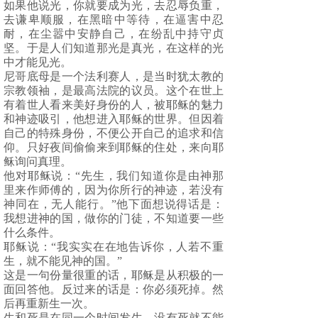
如果他说光，你就要成为光，去忍辱负重，
去谦卑顺服，在黑暗中等待，在逼害中忍
耐，在尘嚣中安静自己，在纷乱中持守贞
坚。于是人们知道那光是真光，在这样的光
中才能见光。
尼哥底母是一个法利赛人，是当时犹太教的
宗教领袖，是最高法院的议员。这个在世上
有着世人看来美好身份的人，被耶稣的魅力
和神迹吸引，他想进入耶稣的世界。但因着
自己的特殊身份，不便公开自己的追求和信
仰。只好夜间偷偷来到耶稣的住处，来向耶
稣询问真理。
他对耶稣说：“先生，我们知道你是由神那
里来作师傅的，因为你所行的神迹，若没有
神同在，无人能行。”他下面想说得话是：
我想进神的国，做你的门徒，不知道要一些
什么条件。
耶稣说：“我实实在在地告诉你，人若不重
生，就不能见神的国。”
这是一句份量很重的话，耶稣是从积极的一
面回答他。反过来的话是：你必须死掉。然
后再重新生一次。
生和死是在同一个时间发生。没有死就不能