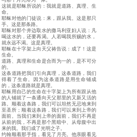
这就是耶稣所说的：我就是道路、真理、生
命。
耶稣对他的门徒说：来，跟从我。这是那只
手。这是那条路。
耶稣对那个井边取水的撒马利亚妇人说：凡
喝这水的，还要再渴。人若喝我所赐的水，
就永远不渴。这是真理。
耶稣在十字架上向天父祷告说：成了！这是
生命。
道路、真理和生命是合而为一的，是不可分
的。
这条道路把我们引向真理，这条道路，我们
得着了生命。因为这条道路是用生命铺成
的，这条道路就是真理。
耶稣用自己的生命在十字架上为所有跟从他
的人铺就了一条通向天父那里的又新又活的
路。顺着这条路，我们可以坦然无忌地来到
至圣所；顺着这条路，我们可以来到上帝的
面前。当我们来到上帝的面前，我们不再是
从前的我，不再是那个黑暗中、从母腹中出
来的我。我们成了光明之子。
约翰顺着那手指，看见了月亮。他亲眼看见