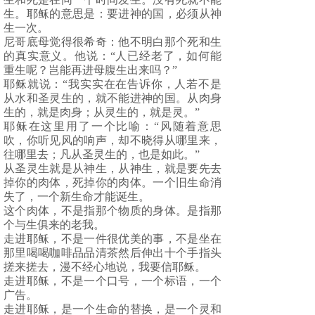
生。耶稣的意思是：要进神的国，必须从神
生一次。
尼哥底母觉得很希奇：他不明白那个死和生
的真实意义。他说：“人已经老了，如何能
重生呢？岂能再进母腹生出来吗？”
耶稣就说：“我实实在在告诉你，人若不是
从水和圣灵生的，就不能进神的国。从肉身
生的，就是肉身；从灵生的，就是灵。”
耶稣在这里用了一个比喻：“风随着意思
吹，你听见风的响声，却不晓得从哪里来，
往哪里去；凡从圣灵生的，也是如此。”
从圣灵生就是从神生，从神生，就是要先去
掉你的肉体，死掉你的肉体。一个旧生命消
失了，一个新生命才能诞生。
这个肉体，不是指那个物质的身体。是指那
个与生俱来的老我。
走进耶稣，不是一件很优美的事，不是坐在
那里喝喝咖啡品品清茶然后伸出十个手指头
搓来搓去，漫不经心地说，我要信耶稣。
走进耶稣，不是一个口号，一个标语，一个
广告。
走进耶稣，是一个生命的替换，是一个灵和