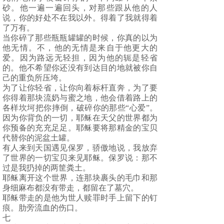
砂。他一遍一遍回头，对那些跟从他的人
说，你的好处不在我以外。得着了我就得着
了万有。
当你碎了那些瓶瓶罐罐的时候，你真的以为
他无情。不，他的无情是来自于他更大的
爱。因为路远无轻担，因为他的轭是轻省
的。他不希望你还没有到达目的地就被你自
己的重负所压垮。
为了让你轻省，让你向着标杆直奔，为了要
你得着那块流奶与蜜之地，他会借着路上的
各样坎坷把你摔倒，破碎你的那些“心爱”。
因为你背负的一切，耶稣在天父的世界都为
你预备的充充足足。耶稣要将那精金的宝贝
代替你的泥盆土罐。
有人来到天国遇见保罗，骄傲地说，我放弃
了世界的一切宝贝来见耶稣。保罗说：那不
过是我扔掉的两筐粪土。
耶稣离开这个世界，连那块裹头的毛巾和那
身细麻布都没有带走，都留在了墓穴。
耶稣带走的是他为世人赎罪时手上留下的钉
痕。肋旁流血的伤口。
七