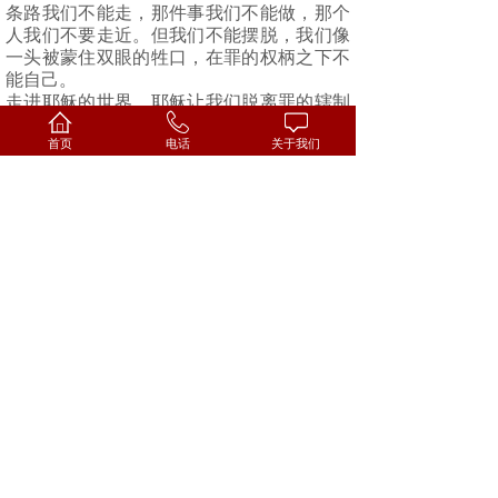
条路我们不能走，那件事我们不能做，那个
人我们不要走近。但我们不能摆脱，我们像
一头被蒙住双眼的牲口，在罪的权柄之下不
能自己。
走进耶稣的世界，耶稣让我们脱离罪的辖制
和捆绑。
首页
电话
关于我们
靠着耶稣，我们有力量对那五色五音五味说
“不”；靠着耶稣，我们也有能力拒绝那个要
掳你而去的欲和贪。
因为我们是神的儿子，我们不再是罪的奴
仆。
得自由的是儿子，做奴仆的受辖制。
八
我们的始祖当年在伊甸园，那里有许多的
树，树上有各样的果子，父神对他的孩子
说：“园中各样树上的果子，你都可以随意
吃，只是分别善恶树上的果子，你不可吃。
因为你吃的日子必定死。”
这里，我们可以看到上帝给人的自由是何其
的大。首先，他告诉亚当，园中“各样树”上
的果子你“都”可以吃，不但“都”可以吃，并
且是“随意吃”，你坐着吃也罢，躺着吃也