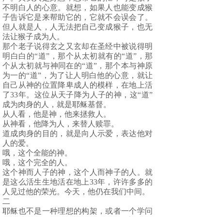
不明白人的心意。就想，如果人也能变成猴
子告诉它是来帮助它的，它就不会误会了。
但人就是人，人无法把自己变成猴子，也无
法让猴子成为人。
那个老子说得玄之又玄却在圣经中被说得明
明白白的“道”，那个从太初就有的“道”，那
个从太初就与神同在的“道”，那个本与神原
为一的“道”，为了让人明白他的心意，就让
自己从神的位置降卑成人的模样，在地上活
了
33
年。这位从天子降为人子的神，这“道”
成为肉身的人，就是耶稣基督。
从人看，他是神，他来拯救人。
从神看，他降为人，来替人赎罪。
道成肉身的目的，就是向人示爱，表达他对
人的爱。
哦，这个全能的神。
哦，这个完全的人。
这个神而人子的神，这个人而神子的人。就
是这么活生生地活在地上
33
年，许许多多的
人见过他的荣光。今天，他仍在我们中间。
二
耶稣也不是一种理想的构架，或者一个学问