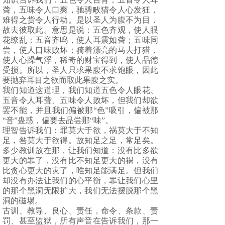
聋，五味令人口爽，驰骋畋猎令人心发狂，
难得之货令人行动。是以圣人为腹不为目，
故去彼取此。意思是说：五色齐观，使人眼
花缭乱；五音齐呜，使人耳震如聋；五味同
尝，使人口味败坏；骑着漂亮的马去打猎，
使人心躁气浮，稀奇的财宝得到，使人品德
受损。所以，圣人只求果腹不求饱眼，因此
要抛弃耳目之欲而取此果腹之实。
我们知道这道理，我们知道五色令人眼花、
五音令人耳聋、五味令人败坏，但我们却欲
罢不能，并且我们偏被那“色”吸引，偏被那
“音”蛊惑，偏要去品尝那“味”。
理智告诉我们：罪莫大于欲，祸莫大于不知
足，咎莫大于欲得。故知足之足，常足矣。
多少教训放在那，让我们知道：没有比多欲
更大的罪了，没有比不知足更大的祸，没有
比贪心更大的灾了，唯知足能满足。但我们
却没有办法让我们的心平衡，罪让我们心里
的那个黑洞无限扩大，我们无法摆脱那个黑
洞的磁埸。
古训、教导、良心、责任，命令、条款、责
罚、甚至监狱，所有声音在告诉我们，那一