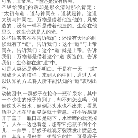
可名，非常名。”他还是没有解释。
圣经给我们的话却是那么清晰那么肯定：
“太初有道，道与神同在，道就是神。这道
太初与神同在。万物是借着他造他的，凡被
造的，没有一样不是借着他造的。生命在他
里头，这生命就是人的光。”
这些话实实在在告诉我们：还没有天地的时
候就有了“道”。告诉我们：这个“道”与上帝
同在。告诉我们：这个“道”就是上帝。告诉
我们：万物都是借着这个“道”所造的。告诉
我们：生命都在这“道”中。
可是人类还是弄不明白。于是有一天，“道”
就成为人的模样，来到人的中间，通过人可
以认知的方式将人所不能认知的“道”表明出
来。
动物园中
,
一群猴子在抢夺一瓶矿泉水，其中
一个少壮的猴子抢到了，却不知怎么喝，倒
倒这头不出水，倒倒那头水也不出来，看见
瓶中之水在里面晃荡就干着急。好不容易旋
开了盖子，瓶口却是朝下，水哗哗的就流掉
了。人在一边也着急，想帮它把瓶子倒个个
儿，一伸手，那猴子就呲牙裂嘴发出愤怒之
声。其实人是好意，想帮它的忙，可是猴子