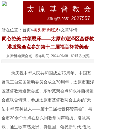
太 原 基 督 教 会
2027557
咨询电话 0351-
所在位置：
首页
>
桥头街堂概况
>文章详情
同心赞美 共颂恩泽——太原市迎泽区基督教
港道聚会点参加第十二届福音杯赞美会
来源:
港道聚会点
发布时间:
2024-09-08
6915
次浏览
为庆祝中华人民共和国成立75周年、中国基
督教三自爱国运动委员会成立70周年，太原市迎泽
区基督教港道聚会点、东华苑聚会点和永祚西街聚
会点联合诗班，参加太原市基督教两会主办的“天
佑中华 荣神益人——第十二届福音杯赞美会”，与
全市20余个堂点在桥头街教堂同声颂扬、引吭高
歌，通过歌声感党恩、赞祖国、颂扬新时代,借此