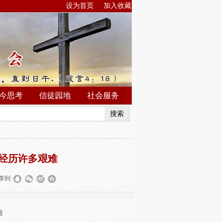
设为首页
加入收藏
今思考
信徒园地
社会服务
搜索
经历许多艰难
享到:
难