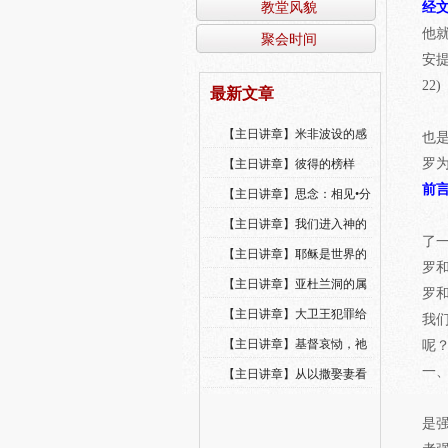
教堂风貌
经
他
聚会时间
安提
22)
最新文章
【主日讲章】米非波设的感
也
恩--乔燕永老师
罗
【主日讲章】彼得的榜样
前
【主日讲章】思念：相见•分
享•同得安慰
【主日讲章】我们进入神的
了
国，必须经历许多艰难
【主日讲章】耶稣是世界的
罗
光
【主日讲章】亚杜兰洞的属
罗
灵操练
【主日讲章】大卫王犯罪给
我
我们的警戒
【主日讲章】基督哀恸，祂
呢
哭了
一
【主日讲章】从以撒娶妻看
圣灵的工作
是强