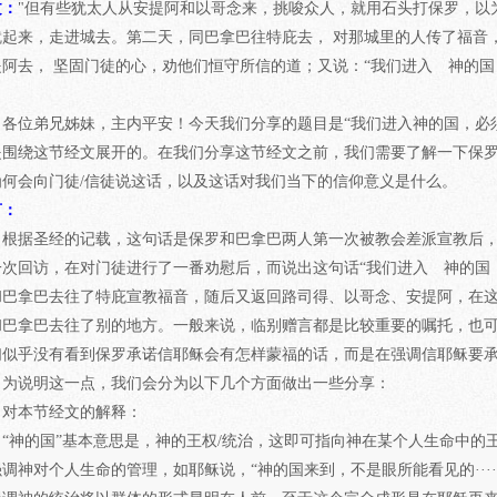
文：
"但有些犹太人从安提阿和以哥念来，挑唆众人，就用石头打保罗，以
就起来，走进城去。第二天，同巴拿巴往特庇去， 对那城里的人传了福音
阿去， 坚固门徒的心，劝他们恒守所信的道；又说：“我们进入 神的国，必须
各位弟兄姊妹，主内平安！今天我们分享的题目是“我们进入神的国，必
是围绕这节经文展开的。在我们分享这节经文之前，我们需要了解一下保
为何会向门徒/信徒说这话，以及这话对我们当下的信仰意义是什么。
言：
根据圣经的记载，这句话是保罗和巴拿巴两人第一次被教会差派宣教后
一次回访，在对门徒进行了一番劝慰后，而说出这句话“我们进入 神的国
和巴拿巴去往了特庇宣教福音，随后又返回路司得、以哥念、安提阿，在
和巴拿巴去往了别的地方。一般来说，临别赠言都是比较重要的嘱托，也
们似乎没有看到保罗承诺信耶稣会有怎样蒙福的话，而是在强调信耶稣要
？为说明这一点，我们会分为以下几个方面做出一些分享：
、对本节经文的解释：
“神的国”基本意思是，神的王权/统治，这即可指向神在某个人生命中的
调神对个人生命的管理，如耶稣说，“神的国来到，不是眼所能看见的·····