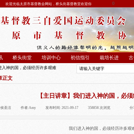
0
欢迎光临太原市基督教会网站，桥头街基督教堂欢迎你
讯
桥头街堂
培训中心
初信指引
栽培长进
古
进入神的国，必须经历许多艰难
章正文
【主日讲章】我们进入神的国，必须
:
侯圣洁
|
作者:
Amy
|
发布时间:
2021-09-17
|
358858
次浏览
|
|
分
我们进入神的国，必须经历许多艰