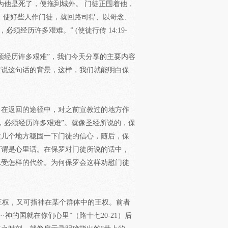
为他是死了，便拖到城外。 门徒正围着他，
，使好些人作门徒，就回路司得、以哥念、
经历许多艰难。” (使徒行传 14:19-
须经历许多艰难”，我们今天分享的主要内容
罗说这句话的背景，这样，我们就能明白保
，在返回的途径中，对之前宣教过的地方作
，必须经历许多艰难”。就像圣经所说的，保
这几个地方稳固一下门徒的信心，随后，保
可谓是心里话。在保罗对门徒所说的话中，
承受怎样的代价。为何保罗会这样劝慰门徒
王权，又可指神在某个群体中的王权。前者
·神的国就在你们心里”（路十七20-21）后