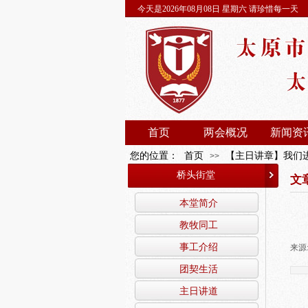
今天是2026年08月08日 星期六 请珍惜每一天
首页
两会概况
新闻资
您的位置：
首页
【主日讲章】我们
>>
桥头街堂
文
本堂简介
教牧同工
事工介绍
来源
团契生活
主日讲道