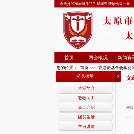
今天是2026年08月07日 星期五 请珍惜每一天
首页
两会概况
新闻资
您的位置：
首页
香港爱基金会蒋丽
>>
桥头街堂
文
本堂简介
教牧同工
事工介绍
来源
团契生活
主日讲道