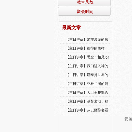
教堂风貌
聚会时间
最新文章
【主日讲章】米非波设的感
恩--乔燕永老师
【主日讲章】彼得的榜样
【主日讲章】思念：相见•分
享•同得安慰
【主日讲章】我们进入神的
国，必须经历许多艰难
【主日讲章】耶稣是世界的
光
【主日讲章】亚杜兰洞的属
灵操练
【主日讲章】大卫王犯罪给
我们的警戒
【主日讲章】基督哀恸，祂
哭了
【主日讲章】从以撒娶妻看
2
圣灵的工作
爱