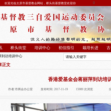
0
欢迎光临太原市基督教会网站，桥头街基督教堂欢迎你
讯
桥头街堂
培训中心
初信指引
栽培长进
古
萍到访培训中心
章正文
香港爱基金会蒋丽萍到访培
:
|
作者:
市两会办公室
|
发布时间:
2017-11-19
|
15989
次浏览
|
|