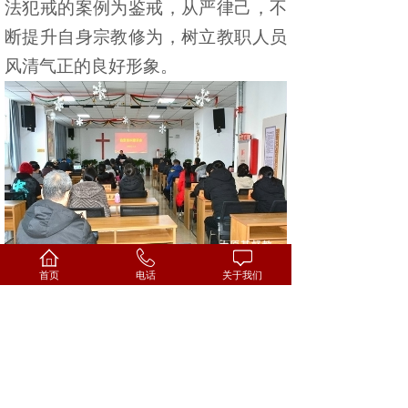
法犯戒的案例为鉴戒，从严律己，
不
断
提升自身宗教修为，树立教职人员
风清气正的良好形象。
首页
电话
关于我们
会议还对持续推进
“学法规、守
戒律、重修为、树形象”教育活动进
行了部署，安排了相关自查自纠的工
作。
（摄影
史爱梅
）