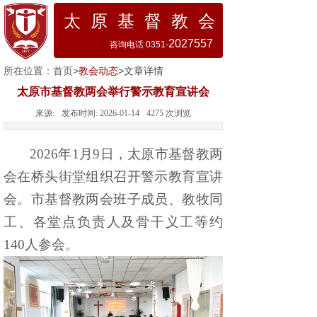
太 原 基 督 教 会
2027557
咨询电话 0351-
所在位置：
首页
>
教会动态
>文章详情
太原市基督教两会举行警示教育宣讲会
来源:
发布时间:
2026-01-14
4275
次浏览
2026年1月9日，太原市基督教两
会在桥头街堂
组织召开
警示教育宣讲
会。市基督教两会班子成员、教牧同
工、各堂点负责人及骨干义工
等
约
1
4
0人参会。