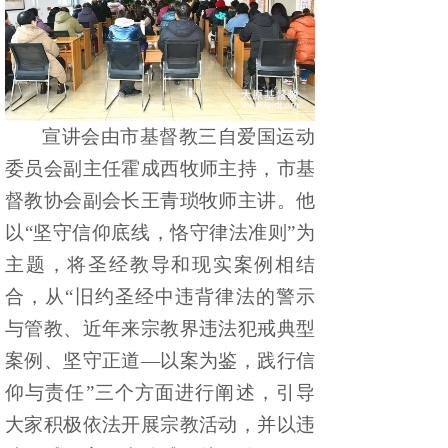
宣讲会由市基督教三自爱国运动
委员会副主任霍成西牧师主持，市基
督教协会副会长王青琐牧师主讲。他
以
“坚守信仰底线，恪守律法准则”为
主
题
，
将圣经教导和
现实
案例相结
合，从
“旧约圣经中违背律法的警示
与管教、近年
来
宗教界违法犯戒典型
案例、坚守正道
—以案为鉴，践行信
仰与责任”三个方面进行阐述，引导
大家积极依法开展宗教活动，并以违