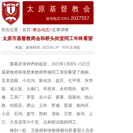
太 原 基 督 教 会
2027557
咨询电话 0351-
所在位置：
首页
>
教会动态
>文章详情
太原市基督教两会和桥头街堂同工年终看望
来源:
发布时间:
2025-01-29
7078
次浏览
随着岁末钟声的临近，
2025
年
1
月
8
日
-15
日王
晨星牧师和张恩来牧师带领同工亲切看望了桃南、
五龙花园、小北沟、敦化坊、赵庄、七平房、东华
苑、省人医、大南门、学府东、永祚西街、省汽
修、工具厂、享堂、北小店、黄寨、迎新街、恒山
路、向阳店、西山、义井、罗城、晋源、南内环、
小店、石沟、嘉节、郑村、清徐、王答、徐沟、上
兰、大东流等
33
个堂、点和探访组的同工。
每到一处，王牧师和张牧师都与所看望人员亲