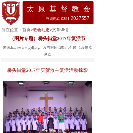
太 原 基 督 教 会
2027557
咨询电话 0351-
所在位置：
首页
>
教会动态
>文章详情
（图片专题）桥头街堂2017年复活节
来源:
http://www.tyjdj.org/
发布时间:
2017-04-10
10240
次
浏览
桥头街堂2017年庆贺救主复活活动掠影