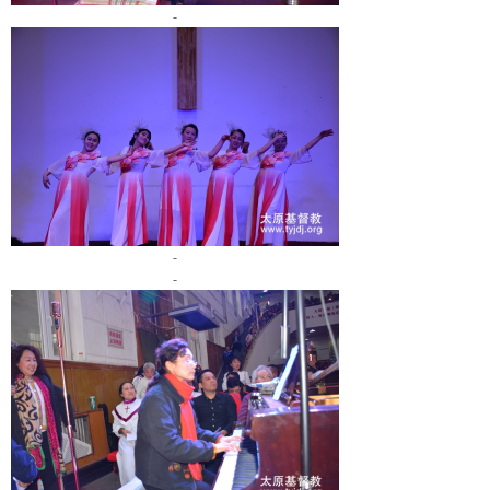
-
-
-