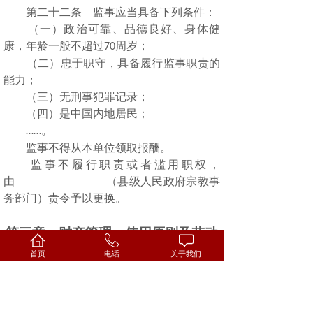
第二十二条 监事应当具备下列条件：
（一）政治可靠、品德良好、身体健
康，年龄一般不超过
周岁；
70
（二）忠于职守，具备履行监事职责的
能力；
（三）无刑事犯罪记录；
（四）是中国内地居民；
。
……
监事不得从本单位领取报酬。
监事不履行职责或者滥用职权，
由 （县级人民政府宗教事
务部门）责令予以更换。
第三章 财产管理、使用原则及劳动
用工制度
首页
电话
关于我们
第二十三条 本单位的财产和收入必须
用于本章程规定的业务范围，不得用于分
配。