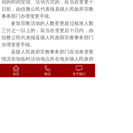
动的时间安排、活动方式的，应当在变更十
日前，由信教公民代表报县级人民政府宗教
事务部门办理变更手续。
参加宗教活动的人数变更超过核准人数
三分之一以上的，应当在变更后十日内，由
信教公民代表报县级人民政府宗教事务部门
办理变更手续。
县级人民政府宗教事务部门应当将变更
情况告知临时活动地点所在地乡级人民政府
和宗教团体。
第十一条
临时活动地点不得发生下列行
首页
电话
关于我们
为：
（一）举行大型宗教活动；
（二）编印、发送宗教内部资料性出版
物，经销宗教用品、宗教艺术品和宗教出版
物；
（三）修建露天宗教造像；
（四）在临时活动地点外部设置宗教标
识物；