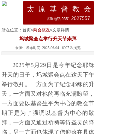
太 原 基 督 教 会
2027557
咨询电话 0351-
所在位置：
首页
>
两会概况
>文章详情
坞城聚会点举行升天节崇拜
来源:
发布时间:
2025-06-04
6997
次浏览
2025年5月29日是今年纪念耶稣
升天的日子，坞城聚会点在这天下午
举行敬拜。一方面为了纪念耶稣的升
天，一方面又对祂的再临充满盼望，
一方面要
以基督生平为中心的
教会节
期正是为了强调以基督为中心的敬
拜，一方面又通过祈祷等待圣灵的降
临，另一方面也体现了信仰落在具体