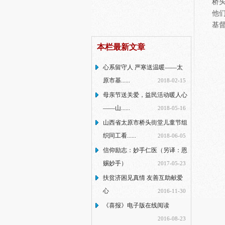
桥
他
基
本栏最新文章
心系留守人 严寒送温暖——太
原市基......
2018-02-15
母亲节送关爱，益民活动暖人心
——山......
2018-05-16
山西省太原市桥头街堂儿童节组
织同工看......
2018-06-05
信仰励志：妙手仁医（另译：恩
赐妙手）
2017-05-23
扶贫济困见真情 友善互助献爱
心
2016-11-30
《喜报》电子版在线阅读
2016-08-23