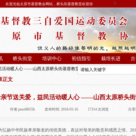
0
欢迎光临太原市基督教会网站，桥头街基督教堂欢迎你
讯
桥头街堂
培训中心
初信指引
栽培长进
古
民活动暖人心 ——山西太原桥头街基督教堂举行母亲节益民活动
章正文
母亲节送关爱，益民活动暖人心 ——山西太原桥头
:
|
作者:
pmof8655b
|
发布时间:
2018-05-16
|
17314
次浏览
|
|
分享
为弘扬中华民族孝亲敬老的传统美德，表达对母亲的敬意和感恩之情。201