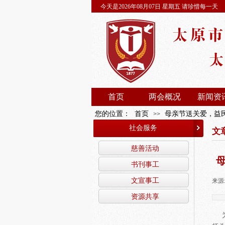
今天是2026年08月07日 星期五 请珍惜每一天
首页
两会概况
新闻资
您的位置：
首页
母亲节送关爱，益
>>
社会服务
文
慈善活动
书刊事工
文宣事工
来源
资源共享