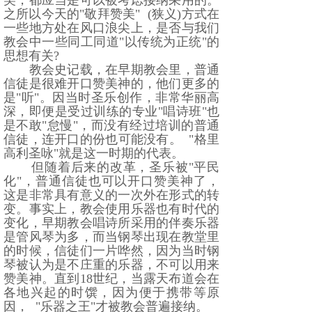
美，都应当是可以被考虑接纳采用的。
之所以今天的
"
敬拜赞美
" (
狭义
)
方式在
一些地方处在风口浪尖上，是否与我们
教会中一些同工同道
"
以传统为正统
"
的
思想有关
?
教会史记载，在早期教会里，普通
信徒是很难开口赞美神的，他们更多的
是
"
听
"
。因当时圣乐创作，非常华丽高
深，即便是受过训练的专业
"
唱诗班
"
也
是不敢
"
怠慢
"
，而没有经过培训的普通
信徒，连开口的份也可能没有。
"
格里
高利圣咏
"
就是这一时期的代表。
但随着后来的改革，圣乐被
"
平民
化
"
，普通信徒也可以开口赞美神了，
这是非常具有意义的一次外在形式的转
变。事实上，教会使用乐器也有时代的
变化，早期教会唱诗所采用的伴奏乐器
是管风琴为多，而当钢琴出现在教堂里
的时候，信徒们一片哗然，因为当时钢
琴被认为是不庄重的乐器，不可以用来
赞美神。直到
18
世纪，当露天布道会在
各地兴起的时馔，因为便于携带等原
因，
"
乐器之王
"
才被教会普遍接纳。