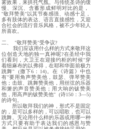
雾效果，来拱托气氛。与传统圣诗的缓
慢、深沉、含蓄形成鲜明对比的是，
"
敬拜赞美
"
以其节奏感强、动感十足，
多有肢体的表达、语言直接感性，又迎
合社会的流行音乐风格，被不少年轻人
所喜欢。
二、
"
敬拜赞美
"
受争议
?
我们应该用什么样的方式来敬拜这
位创造天地的独一真神呢
?
在圣经中我
们看到，大卫王在迎接约柜的时候
"
穿
着细麻布的以弗得，在耶和华面前极力
跳舞
" (
撒下
6
：
14)
。在《诗篇》中也
有
"
要用角声赞美他，鼓瑟、弹琴赞美
他；击鼓、跳舞赞美他，用丝弦的乐器
和箫的声音赞美他；用大响的钹赞美
他，用高声的钹赞美他
" (
诗
150
：
3—5)
的诗句。
所以敬拜我们的神，形式不是固定
的，是可以多样的，可以唱歌，也可以
跳舞。无论用什么样的乐器或用哪一种
方式只要有助于表达我们的感恩与赞