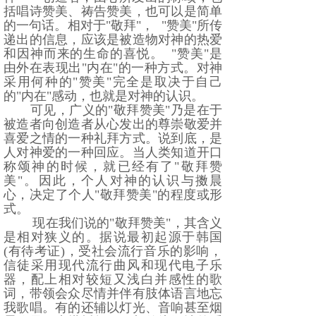
括唱诗赞美、祷告赞美，也可以是简单
的一句话。相对于
"
敬拜
"
，
"
赞美
"
所传
递出的信息，应该是被造物对神的热爱
和因神而来的生命的喜悦。
"
赞美
"
是
由外在表现出
"
内在
"
的一种方式。对神
采用何种的
"
赞美
"
完全是取决于自己
的
"
内在
"
感动，也就是对神的认识。
可见，广义的
"
敬拜赞美
"
乃是在于
被造者向创造者从心发出的尊崇敬爱并
喜爱之情的一种礼拜方式。说到底，是
人对神爱的一种回应。当人类知道开口
称颂神的时候，就已经有了
"
敬拜赞
美
"
。因此，个人对神的认识与擞晨
心，决定了个人
"
敬拜赞美
"
的程度或形
式。
现在我们说的
"
敬拜赞美
"
，其含义
是相对狭义的。据说最初起源于韩国
(
有待考证
)
，受社会流行音乐的影响，
信徒采用现代流行曲风和现代电子乐
器，配上相对较短又浅白并感性的歌
词，带领会众尽情并伴有肢体语言地忘
我歌唱。有的还辅以灯光、音响甚至烟