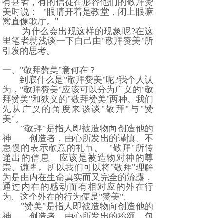
有甚者，有的信徒在形容他们的敬拜赞
美时说：
"
眼睛开着是教堂，闭上眼嘛
篱直像歌厅。
"
为什么会出现这样的现象呢
?
在这
里笔者就浅谈一下自己由
"
敬拜赞美
"
所
引发的思考。
一、
"
敬拜赞美
"
意何在？
到底什么是
"
敬拜赞美
"
呢
?
我个人认
为，
"
敬拜赞美
"
应该可以分为广义的
"
敬
拜赞美
"
和狭义的
"
敬拜赞美
"
两种。我们
先从广义的角度来谈谈
"
敬拜
"
与
"
赞
美
"
。
"
敬拜
"
是指人即被造物向创造他的
神
——
创造者，由心所发出的谨慎、不
怠慢的表示敬意的礼节。
"
敬拜
"
所传
递出的信息，应该是被造物对神的尊
崇、谦卑。所以我们可以将
"
敬拜
"
理解
为是由内在生命真实而又完全的流露，
通过内在的感动而有相对应的外在行
为。这个外在的行为便是
"
赞美
"
。
"
赞美
"
是指人即被造物向创造他的
神
——
创造者，由心所发出的称颂，包