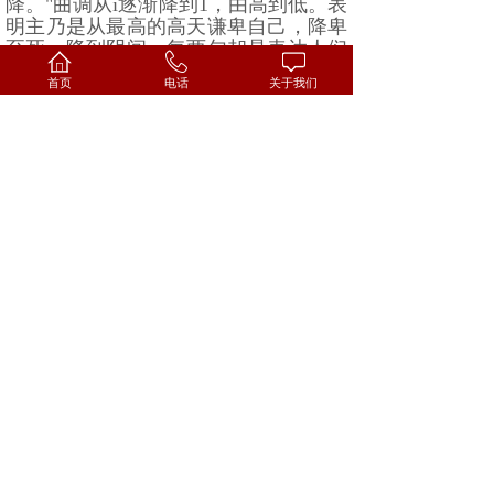
降。
"
曲调从
i
逐渐降到
1
，由高到低。表
明主乃是从最高的高天谦卑自己，降卑
至死，降到阴间。每两句却是表达人们
因迎接这位君王生命而被改变和提升，
首页
电话
关于我们
所以后半句从
5
升到
i
，由低到高。词与
曲珠联璧合，意味深长，精典至极
!
这
样的赞美诗我们能说它不适应时代了
吗
?
有人埋怨传统赞美诗曲调缓慢，唱
歌时提不起精神，
"
听的不舒服不说，
唱的也很不舒服
"
。试问，我们唱诗敬
拜是为了谁呢
?
如果我们唱给一位心爱
的人听，你还在意自己的感觉吗
?
你一
定会在乎你心爱的人之感觉。出于心灵
诚实的敬拜神一定悦纳，
"
因为父要这
样的人拜他
!"
首先，神关注的是敬拜
的
"
人
" (
生命状态
)
，其次，才是我们要
考虑用最美的音乐和歌词来表达我们对
神的爱。因此，赞美者自己
"
听
"
到的感
觉如何不是最重要，最重要的是神听到
了我们的赞美没有
?
有了一个正确的赞美敬拜观，是否
需要有
"
敬拜赞美
"
的形式，这其实不是