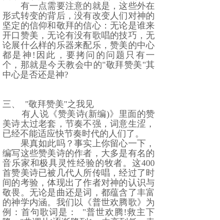
有一点需要注意的就是，这些外在
形式转变的背后，没有改变人们对神的
坚定的信仰和敬拜的信心：无论是谁来
开口赞美，无论有没有歌唱的技巧，无
论展什么样的乐器来配乐，赞美的中心
都是神
!
因此，要拷问的问题只有一
个，那就是今天教会中的
"
敬拜赞美
"
其
中心是否还是神
?
三、
"
敬拜赞美
"
之我见
有人说《赞美诗
(
新编
)
》里面的赞
美诗太过老套，节奏不强，词意生涩，
已经不能适应快节奏时代的人们了。
果真如此吗？事实上你留心一下，
编写这些赞美诗的作者，大多是有名的
音乐家和极具灵性经验的牧者。这
400
首赞美诗已被几代人所传唱，经过了时
间的考验，体现出了作者对神的认识与
敬畏。无论是曲还是词，都蕴含了丰富
的神学内涵。我们以《普世欢腾歌》为
例：首句歌词是：
"
普世欢腾
!
救主下