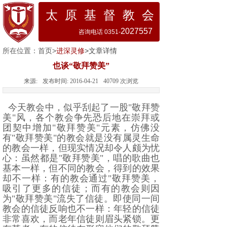
太 原 基 督 教 会
2027557
咨询电话 0351-
所在位置：
首页
>
进深灵修
>文章详情
也谈“敬拜赞美”
来源:
发布时间:
2016-04-21
40709
次浏览
今天教会中，似乎刮起了一股
"
敬拜赞
美
"
风，各个教会争先恐后地在崇拜或
团契中增加
"
敬拜赞美
"
元素，仿佛没
有
"
敬拜赞美
"
的教会就是没有属灵生命
的教会一样，但现实情况却令人颇为忧
心：虽然都是
"
敬拜赞美
"
，唱的歌曲也
基本一样，但不同的教会，得到的效果
却不一样：有的教会通过
"
敬拜赞美，
吸引了更多的信徒；而有的教会则因
为
"
敬拜赞美
"
流失了信徒。即使同一间
教会的信徒反响也不一样：年轻的信徒
非常喜欢，而老年信徒则眉头紧锁。更