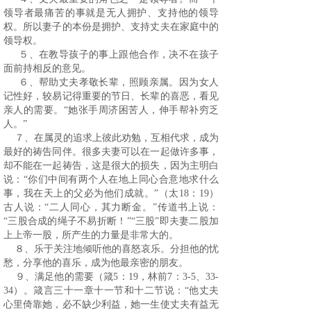
领导者最痛苦的事就是无人拥护、支持他的领导
权。所以妻子的本份是拥护、支持丈夫在家庭中的
领导权。
５、在教导孩子的事上跟他合作，决不在孩子
面前持相反的意见。
６、帮助丈夫孝敬长辈，照顾亲属。因为女人
记性好，较易记得重要的节日、长辈的喜恶，看见
亲人的需要。“她张手周济困苦人，伸手帮补穷乏
人。”
７、在属灵的追求上彼此劝勉，互相代求，成为
最好的祷告同伴。很多夫妻可以在一起做许多事，
却不能在一起祷告，这是很大的损失，因为主明白
说：“你们中间有两个人在地上同心合意地求什么
事，我在天上的父必为他们成就。”（太
18
：
19
）
古人说：“二人同心，其力断金。”传道书上说：
“三股合成的绳子不易折断！”“三股”即夫妻二股加
上上帝一股，所产生的力量是非常大的。
８、乐于关注地倾听他的喜怒哀乐。分担他的忧
愁，分享他的喜乐，成为他最亲密的朋友。
９、满足他的需要（箴
5
：
19
，林前
7
：
3-5
、
33-
34
）。箴言三十一章十一节和十二节说：“他丈夫
心里倚靠她，必不缺少利益，她一生使丈夫有益无