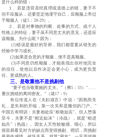
是什么样的错：
１、若是违背圣经真理或道德上的错，妻子不
但不应服从，还要坚定地谨守自己，应顺服上帝过
于顺服人（徒
5
：
28-29
）。
２、若是对事物的判断、处事的方式、或个人
性格上的特征，妻子虽不同意丈夫的意见，还是应
该顺服。为什么呢？因为：
(1)
错误是最好的导师，我们都需要从错失的
经验中学习成长。
(2)
如果是合意的才顺服，便不是真顺服。
(3)
不同意仍然顺服，才能表现出你对他完全
的信任，使他以后作决定会更小心，成为更负责
任、更成熟的人。
三、是敬重他不是挑剔他
“妻子也当敬重她的丈夫。”（弗
5
：
33
）“……
屡次挑错的离间密友。”（箴
17
：
9
）
有位传道人在《夫妇箴言》中说：“因熟而失
礼，是失和的开端，第一次失和是撒但的门户。”
中国古有明训：夫妻相处应“相敬如宾”。但人堕落
至今，夫妻不是“相近如冰”（冷战），就是“相进
如兵”（热战）。因女人天性较敏感、细心，所以
很容易看见对方的缺点而变得挑剔、唠叨，而挑剔
最易伤感情，破坏关系。就算“密友”，一见面就挑