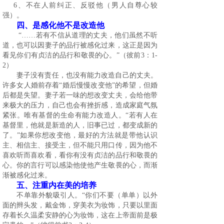
6
、不在人前纠正、反驳他（男人自尊心较
强）。
四、是感化他不是改造他
“……若有不信从道理的丈夫，他们虽然不听
道，也可以因妻子的品行被感化过来，这正是因为
看见你们有贞洁的品行和敬畏的心。”（彼前
3
：
1-
2
）
妻子没有责任，也没有能力改造自己的丈夫。
许多女人婚前存着“婚后慢慢改变他”的希望，但婚
后都是失望。妻子若一味的想改变丈夫，会给他带
来极大的压力，自己也会有挫折感，造成家庭气氛
紧张。唯有基督的生命有能力改造人。“若有人在
基督里，他就是新造的人，旧事已过，都变成新的
了。”如果你想改变他，最好的方法就是带他认识
主、相信主、接受主，但不能只用口传，因为他不
喜欢听而喜欢看，看你有没有贞洁的品行和敬畏的
心。你的言行可以感染他使他产生敬畏的心，而渐
渐被感化过来。
五、注重内在美的培养
不单靠外貌吸引人。“你们不要（单单）以外
面的辫头发，戴金饰，穿美衣为妆饰，只要以里面
存着长久温柔安静的心为妆饰，这在上帝面前是极