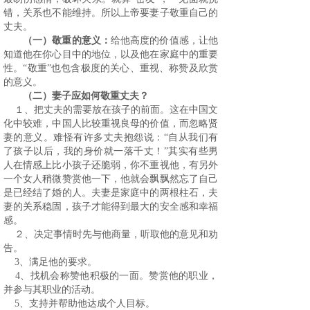
错，关系也不能维持。所以上帝要妻子敬重自己的
丈夫。
（一）敬重的意义：
给他高度的价值感，让他
知道他在你心目中的地位，以及他在家庭中的重要
性。“敬重”也包含极度的关心、重视、称赞及欣赏
的意义。
（二）妻子应如何敬重丈夫？
１、把丈夫的需要放在孩子的前面。这在中国文
化中较难，中国人比较重视良母的价值，而忽略贤
妻的意义。难怪有许多丈夫抱怨说：“自从我们有
了孩子以后，我的身价就一落千丈！”其实有些男
人在情感上比小孩子还脆弱，你不重视他，有另外
一个女人稍微赞赏他一下，他就会飘飘然忘了自己
是已经结了婚的人。夫妻是家庭中的两根柱石，夫
妻的关系稳固，孩子才能得到最大的安全感和幸福
感。
２、决定事情时先与他商量，听取他的意见和劝
告。
3
、满足他的要求。
4
、找机会称赞他积极的一面。赞赏他的职业，
并参与其职业的活动。
5
、支持并帮助他达成个人目标。