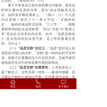
宝贵的。”（彼得前书
3
：
3-4
）
妻子不单单应注意外表的整洁与修饰，更应花
时间注重内在美的培养，因为“妇女美貌而无见
识，如同金环戴在猪鼻上。”（箴
11
：
22
）什么是
内在美呢？箴言三十一章十节说：“才德的妇
女……她的价值远胜过珍珠。”三十节：“……唯敬
畏耶和华的妇女必得称赞。”所以“才德”与“敬畏上
帝”是妇女当培养的内在美。此外，“温柔安静的
心”是女性特有的珍贵气质，是上帝所看重宝贵
的。为什么？
（一）“温柔安静”的定义：
“温柔”是对他人的
感受表示细心的关怀。“安静”是一种内在的平安和
谐，使妻子在重重的压力中无忧无惧，且能平静安
稳地面对生活中的突发事件或特殊情况。
（二）“温柔安静”的重要性：
上帝创造女人，
最了解女人。女性另有一特性——敏感与细腻，若
不能以宁静的心来加以平衡，它就要成为沮丧、失
望的来源。举例来说，有个妈妈带着三个孩子出
门，为了躲过小猫而撞上路边的电线杆使自己的孩
首页
电话
关于我们
子受伤。再如：当丈夫用严厉粗暴的话责骂女儿，
使女儿心灵受伤，而丈夫却毫无感觉时，如果妻子
能正确地使用她敏感的特性，并以温柔安静的心加
以平衡，就能适时地安慰女儿，事后再帮助丈夫察