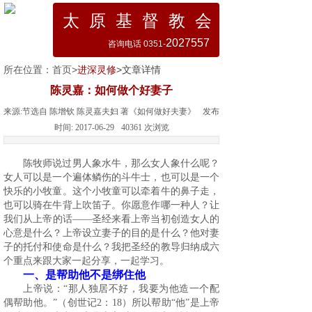
太 原 基 督 教 会
2027557
咨询电话 0351-
所在位置：
首页
>
进深灵修
>文章详情
陈灵嘉：如何做个好妻子
来源:
节选自 陈增钦 陈灵嘉夫妇 著《如何做好夫妻》
发布
时间:
2017-06-29
40361
次浏览
陈牧师说过男人象水牛，那么女人象什么呢？
女人可以是一个遍体鳞伤的斗牛士，也可以是一个
快乐的小牧童。这个小牧童可以牵着牛的鼻子走，
也可以骑在牛背上吹笛子。你愿意作哪一种人？让
我们从上帝的话——圣经来看上帝当初创造女人的
心意是什么？上帝设立妻子的目的是什么？他对妻
子的托付和使命是什么？我把圣经的教导归纳成六
个重点来跟大家一起分享，一起学习。
一、是帮助他不是绑住他
上帝说：“那人独居不好，我要为他造一个配
偶帮助他。”（创世记
2
：
18
）所以帮助“他”是上帝