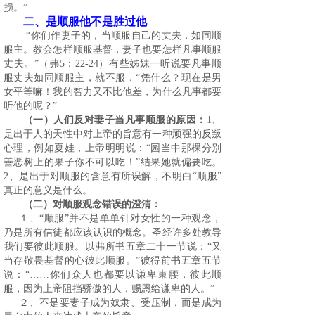
损。”
二、是顺服他不是胜过他
“你们作妻子的，当顺服自己的丈夫，如同顺
服主。教会怎样顺服基督，妻子也要怎样凡事顺服
丈夫。”（弗
5
：
22-24
）有些姊妹一听说要凡事顺
服丈夫如同顺服主，就不服，“凭什么？现在是男
女平等嘛！我的智力又不比他差，为什么凡事都要
听他的呢？”
（一）人们反对妻子当凡事顺服的原因：
1
、
是出于人的天性中对上帝的旨意有一种顽强的反叛
心理，例如夏娃，上帝明明说：“园当中那棵分别
善恶树上的果子你不可以吃！”结果她就偏要吃。
2
、是出于对顺服的含意有所误解，不明白“顺服”
真正的意义是什么。
（二）对顺服观念错误的澄清：
１、“顺服”并不是单单针对女性的一种观念，
乃是所有信徒都应该认识的概念。圣经许多处教导
我们要彼此顺服。以弗所书五章二十一节说：“又
当存敬畏基督的心彼此顺服。”彼得前书五章五节
说：“……你们众人也都要以谦卑束腰，彼此顺
服，因为上帝阻挡骄傲的人，赐恩给谦卑的人。”
２、不是要妻子成为奴隶、受压制，而是成为