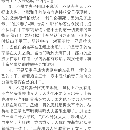
最自由的人来达成上帝的旨意。
３、不是要妻子闭口不说话，不发表意见，不
提出忠告。当耶和华的使者向参孙的父母显现时，
他的父亲很惧怕就说：“我们必要死，因为见了上
帝。”他的妻子却对他说：“耶和华若要杀我们，必
不从我们手中收纳祭物，也不会将这一切要来的事
指示我们！”显然她对上帝的认识更正确，她也及
时提出了更正。新约中有一对百基拉、亚居拉夫
妇，当他们的名字在圣经上出现时，总是妻子的名
字摆在丈夫之前。当他们听到大有口才、能力的亚
波罗在放胆讲道，仅内容稍有缺陷，就接他来，将
上帝的道给他讲解得更加详细。
４、不是要妻子成为家庭中的装饰品，埋没自
己的才干。请看箴言三十一章中理想的妻子如何充
分运用发挥自己的才干。
５、不是说妻子比丈夫卑微。当初上帝没有用
亚当的头骨来造女人，因为他不要女人出头；上帝
也没用亚当的脚骨来造女人，因为他不要男人把女
人踩在脚底下。圣经一贯的思想是男女平等的。彼
得前书三章七节明明嘱咐丈夫当敬重妻子。加拉太
书三章二十八节说：“并不分犹太人，希利尼人，
自主的，为奴的，或男或女，因你们在基督耶稣里
都成为一体了。”上帝用男人的肋骨造了女人，肋