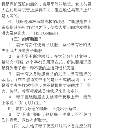
骨是保护五脏内腑的，表示平等的地位。女人与男
人在功用与职责上虽有不同，但在地位与尊严上却
是同等的。
６、顺服是积极而非消极的观念。“顺服是在上
帝所指派的权力管治之下，使女人更自由地发挥其
潜力及创造力。”（
Bill Gothard
）
（三）如何顺服？
１、妻子有责任使自己顺服。圣经没有吩咐丈
夫用武力强迫妻子顺服。
２、妻子要不断地顺服，在大部分的经文中，
希腊文“顺服”这个字都是用现在式，所以顺服理应
是身为妻子者一种不变的生活习惯和态度。
３、妻子有义务顺服自己的丈夫，没有选择的
余地，（在希腊原文中用的是命令式的动词。）不
是看丈夫怎样对待你，也不是根据丈夫的才干、能
力、智慧、教育程度或灵性状况来作决定的。
４、妻子拒绝顺服丈夫就等于反叛上帝，因为
上帝说：“如同顺服主。”
５、要甘心乐意的顺服，不是出于勉强。
６、要“凡事”顺服，包括每一件事，不可凭自
己的意思、喜好有所取舍。
（四）丈夫错了妻子仍应顺服吗？首先应分辩