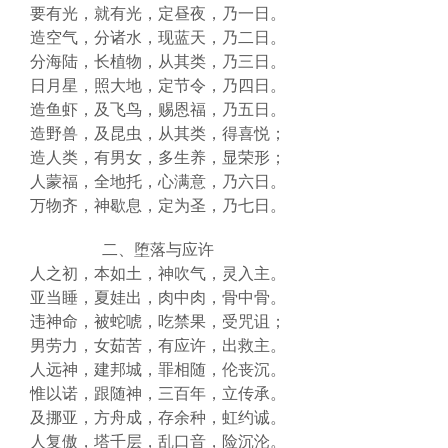
要有光，就有光，定昼夜，乃一日。
造空气，分诸水，现蓝天，乃二日。
分海陆，长植物，从其类，乃三日。
日月星，照大地，定节令，乃四日。
造鱼虾，及飞鸟，赐恩福，乃五日。
造野兽，及昆虫，从其类，得喜悦；
造人类，有男女，多生养，显荣形；
人蒙福，全地托，心满意，乃六日。
万物齐，神歇息，定为圣，乃七日。
二、堕落与应许
人之初，本如土，神吹气，灵入主。
亚当睡，夏娃出，肉中肉，骨中骨。
违神命，被蛇唬，吃禁果，受咒诅；
男劳力，女茹苦，有应许，出救主。
人远神，建邦城，罪相随，伦丧沉。
惟以诺，跟随神，三百年，立传承。
及挪亚，方舟成，存余种，虹约诚。
人复傲，塔千层，乱口音，险沉沦。