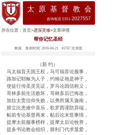
太 原 基 督 教 会
2027557
咨询电话 0351-
所在位置：
首页
>
进深灵修
>文章详情
帮你记忆圣经
来源:
发布时间:
2016-04-21
45767
次浏览
（新 约）
马太福音天国王权，马可福音论服事，
路加记耶稣为人子，约翰证祂是神子，
使徒行传圣灵见证，罗马论因信称义，
哥林多前生活败坏，哥林多后已悔改，
加拉太责信仰失败，以弗所属天迦南，
腓立比患难中喜乐，歌罗西谨防异端，
帖前专论基督再来，帖后论末世事情，
提摩太前服事榜样，提摩太后论牧养，
提多书论教会组织，腓利门代求显爱，