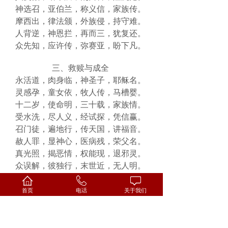
神选召，亚伯兰，称义信，家族传。
摩西出，律法颁，外族侵，持守难。
人背逆，神恩拦，再而三，犹复还。
众先知，应许传，弥赛亚，盼下凡。
三、救赎与成全
永活道，肉身临，神圣子，耶稣名。
灵感孕，童女依，牧人传，马槽婴。
十二岁，使命明，三十载，家族情。
受水洗，尽人义，经试探，凭信赢。
召门徒，遍地行，传天国，讲福音。
赦人罪，显神心，医病残，荣父名。
真光照，揭恶情，权能现，退邪灵。
众误解，彼独行，末世近，无人明。
时候至，任人刑，十架路，苦难行。
羔羊血，随风淋，圣子泪，弃天鸣。
首页
电话
关于我们
幔幕裂，神怒息，救恩成，万世情。
古奥秘，今明言，神人和，中保连。
亚当罪，基督全，律法缺，救恩圆。