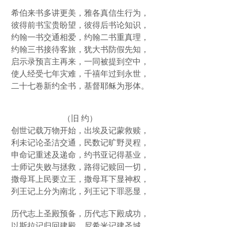
希伯来书多讲更美，雅各真信生行为，
彼得前书宝贵盼望，彼得后书论知识，
约翰一书交通相爱，约翰二书重真理，
约翰三书接待客旅，犹大书防假先知，
启示录预言主再来，一同被提到空中，
使人经受七年灾难，千禧年过到永世，
二十七卷新约全书，基督耶稣为形体。
（旧 约）
创世记载万物开始，出埃及记蒙救赎，
利未记论圣洁交通，民数记旷野灵程，
申命记重述及递命，约书亚记得基业，
士师记失败与拯救，路得记赎回一切，
撒母耳上民要立王，撒母耳下显神权，
列王记上分为南北，列王记下罪恶显，
历代志上圣殿预备，历代志下殿成功，
以斯拉记归回建殿，尼希米记建圣城，