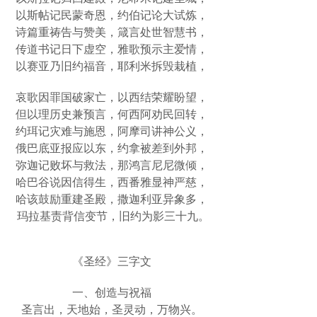
以斯帖记民蒙奇恩，约伯记论大试炼，
诗篇重祷告与赞美，箴言处世智慧书，
传道书记日下虚空，雅歌预示主爱情，
以赛亚乃旧约福音，耶利米拆毁栽植，
哀歌因罪国破家亡，以西结荣耀盼望，
但以理历史兼预言，何西阿劝民回转，
约珥记灾难与施恩，阿摩司讲神公义，
俄巴底亚报应以东，约拿被差到外邦，
弥迦记败坏与救法，那鸿言尼尼微倾，
哈巴谷说因信得生，西番雅显神严慈，
哈该鼓励重建圣殿，撒迦利亚异象多，
玛拉基责背信变节，旧约为影三十九。
《圣经》三字文
一、创造与祝福
圣言出，天地始，圣灵动，万物兴。