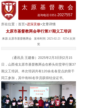
太 原 基 督 教 会
2027557
咨询电话 0351-
所在位置：
首页
>
进深灵修
>文章详情
太原市基督教两会举行第37期义工培训
来源:
太原市基督教两会
发布时间:
2025-02-21
9254
次浏
览
（通讯员 王建春）2025年2月3日到2月15
日，山西省太原市基督教两会在桥头街堂举行第37
期义工培训。本次培训共有120余名各堂点的骨干
同工参加，其中有80名学员获得结业证书。