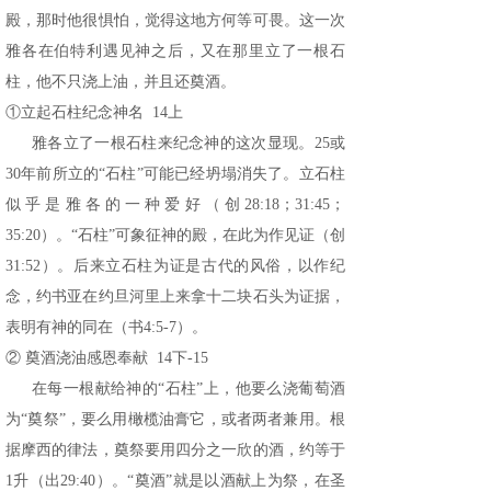
殿，那时他很惧怕，觉得这地方何等可畏。这一次
雅各在伯特利遇见神之后，又在那里立了一根石
柱，他不只浇上油，并且还奠酒。
①立起石柱纪念神名 14上
雅各立了一根石柱来纪念神的这次显现。25或
30年前所立的“石柱”可能已经坍塌消失了。立石柱
似乎是雅各的一种爱好（创28:18；31:45；
35:20）。“石柱”可象征神的殿，在此为作见证（创
31:52）。后来立石柱为证是古代的风俗，以作纪
念，约书亚在约旦河里上来拿十二块石头为证据，
表明有神的同在（书4:5-7）。
② 奠酒浇油感恩奉献 14下-15
在每一根献给神的“石柱”上，他要么浇葡萄酒
为“奠祭”，要么用橄榄油膏它，或者两者兼用。根
据摩西的律法，奠祭要用四分之一欣的酒，约等于
1升（出29:40）。“奠酒”就是以酒献上为祭，在圣