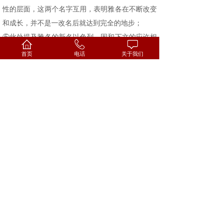
性的层面，这两个名字互用，表明雅各在不断改变
和成长，并不是一改名后就达到完全的地步；
⑤此处提及雅各的新名以色列，因和下文的应许相
关，他的后代多到成为一国，被称为“以色列”国。
首页
电话
关于我们
3、国度之约 11-13
① 生养子孙众多 11上
神应许雅各必会有很多后裔，这是创世记常出
现的应许，1:22、28；9:1、7；17:20；28:3；
47:27；48:4。神应许雅各，是建立在“全能的神”无
事不成的神之口，故以色列人的后代多的不可胜
数。
② 生出强大族类 11中
这里将有两类人从雅各而出：
第一，“多国的民……”指很多支派的国家或人多到
可以组成许多国家。
第二，“将来有一族……”，这是属灵的一类，可指