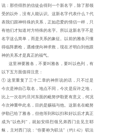
说：那些得胜的信徒会得到一个新名字，除了那领
受的以外，没有人能认识。这新名字代表什么？代
表我们跟神特殊的关系，正如恋爱的情侣一样，只
有他们才知道对方特殊的名字。所以这新名字不是
名字这么简单，而是关系的象征。以前的雅各只懂
得临阵磨枪，遇难便向神求救，现在才明白到他跟
神的关系才是真正的福气。
这里神要雅各，不要叫雅各，要叫以色列，有
以下五方面值得注意：
① 这里重复了三十二章的神所说的话，只不过是
今次是神自己取名，地点不同，今次是应许之地，
比上一次在约旦河东面的毗努伊勒更有意义，何况
今次神重申此名，目的是赐福与他。这新名在毗努
伊勒已给了雅各，但他等到和以扫和好以后才真正
成为“以色列”，就如安得烈领兄弟西门去见主耶
稣，主对西门说：“你要称为矶法”（约1:42）矶法