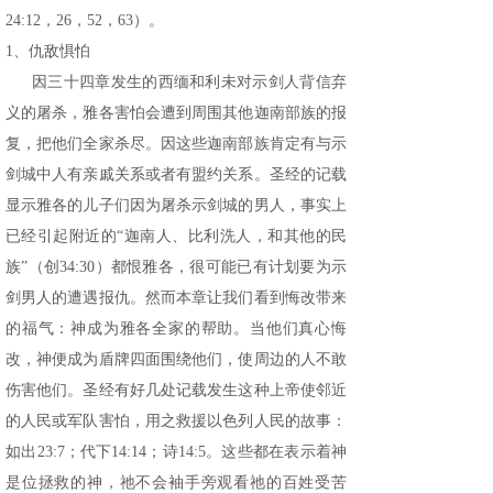
24:12，26，52，63）。
1、仇敌惧怕
因三十四章发生的西缅和利未对示剑人背信弃
义的屠杀，雅各害怕会遭到周围其他迦南部族的报
复，把他们全家杀尽。因这些迦南部族肯定有与示
剑城中人有亲戚关系或者有盟约关系。圣经的记载
显示雅各的儿子们因为屠杀示剑城的男人，事实上
已经引起附近的“迦南人、比利洗人，和其他的民
族”（创34:30）都恨雅各，很可能已有计划要为示
剑男人的遭遇报仇。然而本章让我们看到悔改带来
的福气：神成为雅各全家的帮助。当他们真心悔
改，神便成为盾牌四面围绕他们，使周边的人不敢
伤害他们。圣经有好几处记载发生这种上帝使邻近
的人民或军队害怕，用之救援以色列人民的故事：
如出23:7；代下14:14；诗14:5。这些都在表示着神
是位拯救的神，祂不会袖手旁观看祂的百姓受苦