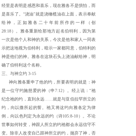
经里是表明是感恩和喜乐，现在雅各不是惧怕，而
是喜乐了。“浇油”就是浇橄榄油在上面，表示奉献
给神，正如雅各二十年前所作的一样（创
28:18）。雅各重新给那地方起名伯特利，因为第
一次是他个人和神的关系，今次是他和家人一同表
示把这地视为伯特利，暗示一家都同意，伯特利的
神是他们的神。雅各在这块石头上浇油献给神，明
确了伯特利这个名称。
三、与神立约 3-15
神向雅各重申了他的约，所要表明的就是：神
是一位守约施慈爱的神（申7:12）。经上说：“祂
纪念祂的约，直到永远……就是与亚伯拉罕所立的
约，向以撒所起的誓。祂又将这约向雅各定为律
例，向以色列定为永远的约（诗105:8-10）。不论
世事如何转变，神跟人所立的约祂都会永远信守不
变。除非人改变自己跟神所立的约，抛弃了神，否