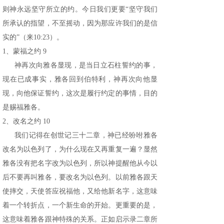
则神永远坚守所立的约。今日我们更要“坚守我们
所承认的指望，不至摇动，因为那应许我们的是信
实的”（来10:23）。
1、蒙福之约 9
神再次向雅各显现，是当日立石柱誓约的事，
现在已成事实，雅各回到伯特利，神再次向他显
现，向他保证誓约，这次是履行约定的事情，目的
是赐福雅各。
2、改名之约 10
我们记得在创世记三十二章，神已经吩咐雅各
改名为以色列了，为什么现在又再重复一遍？显然
雅各没有把名字改为以色列，所以神提醒他从今以
后不要再叫雅各，要改名为以色列。以前雅各跟天
使摔交，天使答应祝福他，又给他新名字，这意味
着一个转折点，一个新生命的开始。更重要的是，
这意味着雅各跟神特殊的关系。正如启示录二章所