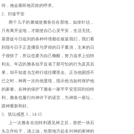
待，祂会垂听祂百姓的呼求。
2、归途平安
两个儿子的屠城使雅各住在那地，如坐针毡，
只有离开这地，才能使自己心灵平安，生活无忧。
基督徒今日临到的各种环境都在催逼我们，我们看
到现今日子正是挪亚与罗得的日子重演，主来的日
子很快了，所以也要为自己儆醒，努力追求上伯特
利去。年迈的雅各似乎反省了那可怕的行为及其后
果，却不知道当怎样行或往哪里去。正当他困惑不
已之时，神再一次向他显现，指示他当如何保护他
的家眷。在神的保护下雅各一家平平安安回到伯特
利，雅各也履行向神许下的诺言，为神筑一座坛，
跟神重新和好。
3、筑坛感恩 3，14-15
上一次雅各在伯特利遇见神之后，曾把一块石
头立作柱子，浇上油，给那地方起名叫神的家神的