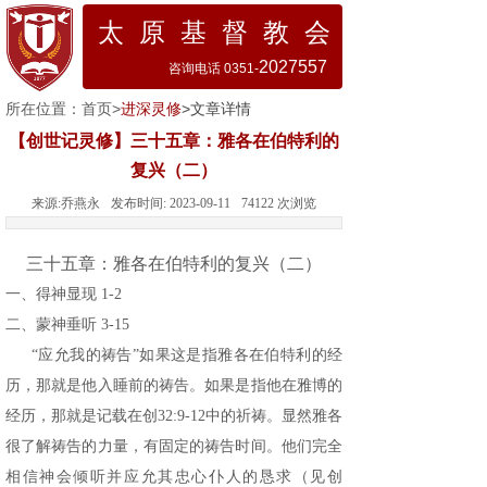
太 原 基 督 教 会
2027557
咨询电话 0351-
所在位置：
首页
>
进深灵修
>文章详情
【创世记灵修】三十五章：雅各在伯特利的
复兴（二）
来源:
乔燕永
发布时间:
2023-09-11
74122
次浏览
三十五章：雅各在伯特利的复兴（二）
一、得神显现 1-2
二、蒙神垂听 3-15
“应允我的祷告”如果这是指雅各在伯特利的经
历，那就是他入睡前的祷告。如果是指他在雅博的
经历，那就是记载在创32:9-12中的祈祷。显然雅各
很了解祷告的力量，有固定的祷告时间。他们完全
相信神会倾听并应允其忠心仆人的恳求（见创