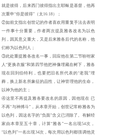
就是彼得，后来西门彼得指出主耶稣是基督，他再
次重申“你是彼得”（太16:18）；
②如前文指出创世记的作者喜欢用重复手法去表明
一件事十分重要，作者两次提及雅各改名为以色
列，因其意义重大，又是后来雅各后代的名称，他
们称为以色列人；
③此处重提雅各改名一事，回应他在第二节吩咐家
人“更换衣服”和第四节他把神像埋藏在树下，雅各
现在回到伯特利，也要把旧名所代表的“老我”埋
葬，换上新名所象征的品性，让神管理他的生命，
以神为他的主；
④这里不再提及雅各要改名的原因，因他现在 已
不再“与神搏斗”，从本章开始，创世记常称雅各为
以色列，因这名字的“负面”含义已消除了。有解经
家由本章至五十章，计算“雅各”一名出现54次，
“以色列”一名出现34次，每次用以色列都强调他灵