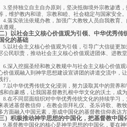
。
3.坚持独立自主自办原则，坚决抵御境外宗教渗透
等，维护教内和谐、宗教和睦、社会稳定与国家安全
4.落实依法依规办教，加强广大教牧人员自我教育
法遵规。
二）以社会主义核心价值观为引领、中华优秀传
国化的基础
5.以社会主义核心价值观为引领，引导广大信徒更
尽公民职责，推动社会主义核心价值观进团体、进教
。
6.深入挖掘圣经和教义教规中与社会主义核心价值
心价值观融入到神学思想建设宣讲团的讲道交流中，
践行。
7.以中华优秀传统文化浸润，努力汲取其中的营养
感和自豪感，让我国基督教扎根中华文化的沃土，成
8.在不同层面组织对中华优秀传统文化的持续学习
来表述基督教信仰，在教会崇拜礼仪、圣乐诗歌、教
多方面融入中国元素，形成中国化的基督教信仰表达
三）积极推动神学思想的中国化，把基督教中国
9.基督教中国化的核心是神学思想的中国化，要在