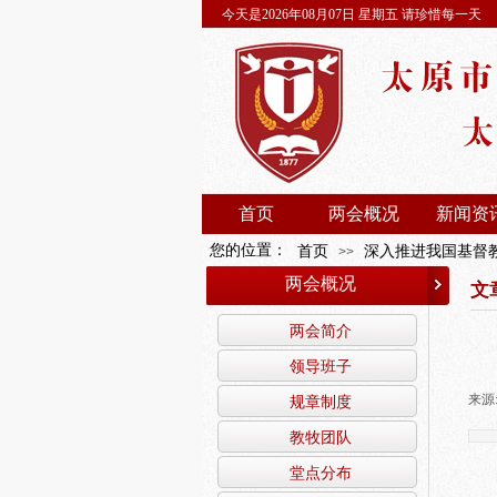
今天是2026年08月07日 星期五 请珍惜每一天
首页
两会概况
新闻资
您的位置：
首页
深入推进我国基督教中
>>
两会概况
文
两会简介
领导班子
来源
规章制度
教牧团队
堂点分布