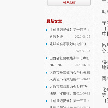
一
联系我们
动
最新文章
守
（
【创世记灵修】第十四章：
中
勇救罗得
2026-08-05
龙城教会颂歌献建党长征
恪
心
2026-07-28
山西省基督教培训中心举行
核
2025-202......
2026-06-30
地
太原市基督教两会举行教职
同
人员证书有效期延......
2026-06-12
太原市基督教两会举行“学
化
法规、守戒律、重......
2026-06-12
等
（
【创世记灵修】第十三章：
亚伯兰与罗得分居
2026-05-28