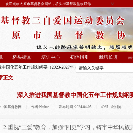
0
欢迎光临太原市基督教会网站，桥头街基督教堂欢迎你
讯
桥头街堂
培训中心
初信指引
栽培长进
古
国化五年工作规划纲要（2023-2027年）
章正文
深入推进我国基督教中国化五年工作规划纲要（2
:
中国基督教网
|
作者:
Nathan
|
发布时间 :
2024-04-05
|
49651
次浏览:
|
2.重视“三爱”教育，加强“四史”学习，铸牢中华民