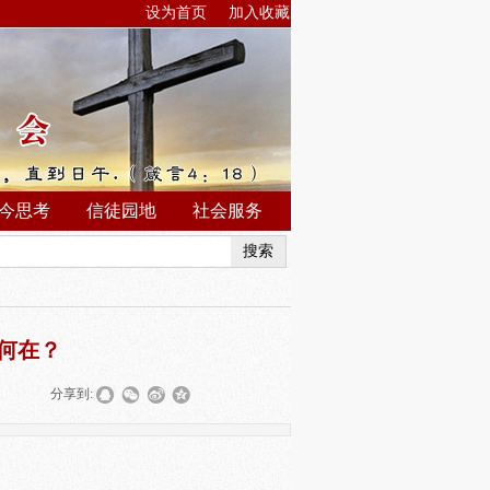
设为首页
加入收藏
今思考
信徒园地
社会服务
搜索
何在？
|
分享到: