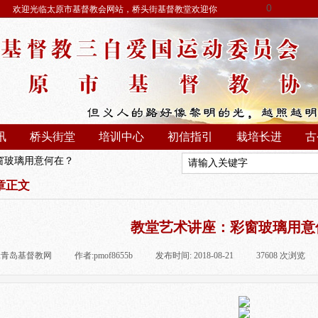
0
欢迎光临太原市基督教会网站，桥头街基督教堂欢迎你
讯
桥头街堂
培训中心
初信指引
栽培长进
古
窗玻璃用意何在？
章正文
教堂艺术讲座：彩窗玻璃用意
:
青岛基督教网
|
作者:
pmof8655b
|
发布时间:
2018-08-21
|
37608
次浏览
|