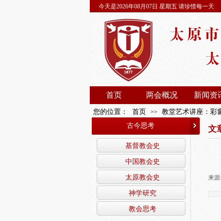
今天是2026年08月07日 星期五 请珍惜每一天
首页
两会概况
新闻资
您的位置：
首页
教堂艺术讲座：彩
>>
古今思考
文
基督教会史
中国教会史
太原教会史
来源
神学研究
教会思考