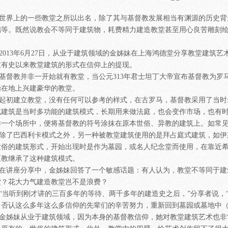
界上的一些教堂之所以出名，除了其与基督教发展相当有渊源的历史背
璃等。既然说教会不等同于建筑物，耗费精力建造教堂甚至用心良苦雕刻
？
013年6月27日，从业于建筑领域的金姊妹在上海鸿德堂分享教堂建筑艺
教有史以来教堂建筑的形式在信仰上的提现。
督教并非一开始就有教堂，当公元313年君士坦丁大帝宣布基督教为罗马
始在地上兴建豪华的教堂。
初建立教堂，没有任何可以参考的样式，在古罗马，基督教采用了当时最
式建筑是当时多功能的建筑模式，长期用来做法庭，也会变作市场，也有
样一个场所中，便将基督教的符号涂抹在原本世俗、异教的建筑上。如常
了巴西利卡模式之外，另一种被教堂建筑使用的是拜占庭式建筑，如伊
世俗的建筑形式，开始出现时是作为墓园，或名人纪念堂而使用，在靠近
正教继承了这种建筑模式。
讲座分享中，金姊妹回答了一个敏感话题：有人认为，教堂不等同于建
堂？花大力气建造教堂岂不是浪费？
当听到刚才讲的三百多年的等待、两千多年的建造史之后，”分享者说，
，否认这么多年这么多信仰的先辈们的辛苦努力，重新回到墓园或墓地中（
姊妹从业于建筑领域，因为本身的基督教信仰，她对教堂建筑艺术也非