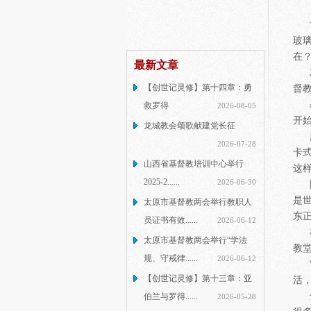
世
玻
在
最新文章
2
【创世记灵修】第十四章：勇
督
基
救罗得
2026-08-05
开
龙城教会颂歌献建党长征
起
2026-07-28
卡
山西省基督教培训中心举行
这
2025-2......
2026-06-30
除
是
太原市基督教两会举行教职人
东
员证书有效......
2026-06-12
在
太原市基督教两会举行“学法
教
规、守戒律......
2026-06-12
“
【创世记灵修】第十三章：亚
活
金
伯兰与罗得......
2026-05-28