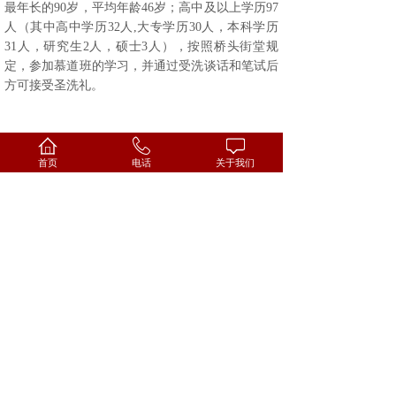
最年长的90岁，平均年龄46岁；高中及以上学历97
人（其中高中学历32人,大专学历30人，本科学历
31人，研究生2人，硕士3人），按照桥头街堂规
定，参加慕道班的学习，并通过受洗谈话和笔试后
方可接受圣洗礼。
上一篇：
70余名义工参加了第三届工人......
首页
电话
关于我们
下一篇：
桥头街堂开办首届暑期作业辅导......
搜索
教 堂
查 询
地址：太原市迎泽区桥头街98号基督教堂
投稿/咨询：tyjdj2012@163.com