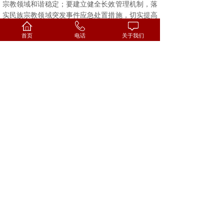
宗教领域和谐稳定；要建立健全长效管理机制，落
实民族宗教领域突发事件应急处置措施，切实提高
应对突发事件的反应速度和处置能力；要教育引导
首页
电话
关于我们
宗教教职人员依法从事宗教活动，密切联系信徒，
团结和引导广大信徒积极投身到和谐社会建设中，
有效化解各类安全风险，切实维护信徒生命财产安
全。
上一篇：
市宗教局边副局长一行来桥头街......
下一篇：
认真搞好双学 切实做到一跟......
搜索
教 堂
查 询
地址：太原市迎泽区桥头街98号基督教堂
投稿/咨询：tyjdj2012@163.com