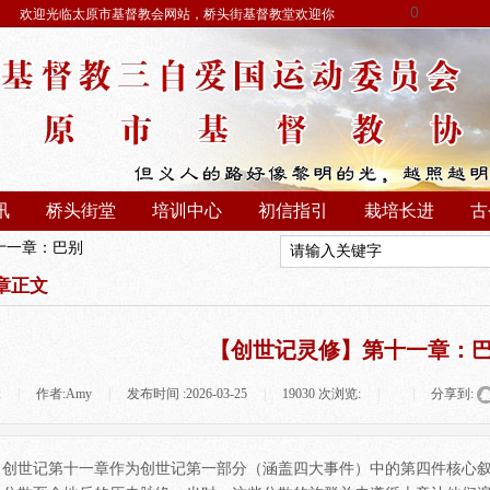
0
欢迎光临太原市基督教会网站，桥头街基督教堂欢迎你
讯
桥头街堂
培训中心
初信指引
栽培长进
古
十一章：巴别
章正文
【创世记灵修】第十一章：
:
|
作者:
Amy
|
发布时间 :
2026-03-25
|
19030
次浏览:
|
|
分享到:
创世记第十一章作为创世记第一部分（涵盖四大事件）中的第四件核心叙