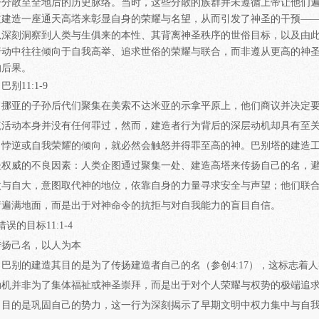
子分散至全地后的历史脉络。当时，这些分散的族群并未遵循上帝让他们
过建造一座通天高塔来彰显自身的荣耀与名望，从而引发了神圣的干预—
以深刻洞察到人类与生俱来的本性、其背离神圣秩序的世俗目标，以及由
行动中往往倾向于自我高举、追求世俗的荣耀与联合，而非遵从更高的神
的后果。
巴别11:1-9
挪亚的子孙后代们聚集在美索不达米亚的示拿平原上，他们商议并决定
筑活动本身并没有任何罪过，然而，建造者行为背后的深层动机却具有至
、悖逆或自我荣耀的倾向，就必然会触怒并得罪至高的神。巴别塔的建造
圣权威的不良因素：人类企图通过聚集一处、建造高塔来传扬自己的名，
傲与自大，意图取代神的地位，依靠自身的力量寻求安全与声望；他们联
衍遍满地面，而是出于对神命令的抗拒与对自我能力的盲目自信。
错误的目标11:1-4
传扬己名，以人为本
巴别的建造其目的是为了传扬建造者自己的名（参创4:17），这标志着
动机并非为了集体福祉或神圣崇拜，而是出于对个人荣耀与权势的极端追
，目的是巩固自己的势力，这一行为深刻揭示了早期文明中权力集中与自