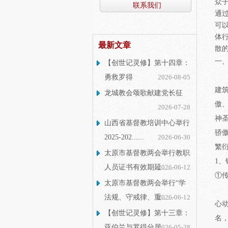
众
联系我们
通
可
体
最新文章
散
一、
【创世记灵修】第十四章：
勇救罗得
2026-08-05
建
龙城教会颂歌献建党长征
傲
2026-07-28
神
山西省基督教培训中心举行
骄
2025-202......
2026-06-30
繁
太原市基督教两会举行教职
1、
人员证书有效期延......
2026-06-12
①
太原市基督教两会举行“学
法规、守戒律、重......
2026-06-12
心
【创世记灵修】第十三章：
名
亚伯兰与罗得分居
2026-05-28