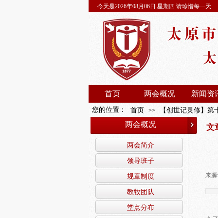
今天是2026年08月06日 星期四 请珍惜每一天
首页
两会概况
新闻资
您的位置：
首页
【创世记灵修】第
>>
两会概况
文
两会简介
领导班子
来源
规章制度
教牧团队
堂点分布