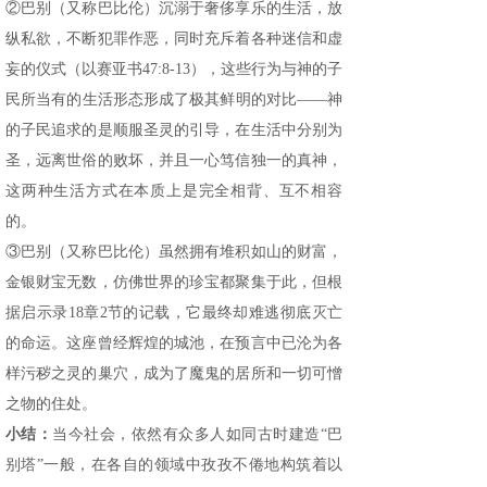
②巴别（又称巴比伦）沉溺于奢侈享乐的生活，放
纵私欲，不断犯罪作恶，同时充斥着各种迷信和虚
妄的仪式（以赛亚书47:8-13），这些行为与神的子
民所当有的生活形态形成了极其鲜明的对比——神
的子民追求的是顺服圣灵的引导，在生活中分别为
圣，远离世俗的败坏，并且一心笃信独一的真神，
这两种生活方式在本质上是完全相背、互不相容
的。
③巴别（又称巴比伦）虽然拥有堆积如山的财富，
金银财宝无数，仿佛世界的珍宝都聚集于此，但根
据启示录18章2节的记载，它最终却难逃彻底灭亡
的命运。这座曾经辉煌的城池，在预言中已沦为各
样污秽之灵的巢穴，成为了魔鬼的居所和一切可憎
之物的住处。
小结：
当今社会，依然有众多人如同古时建造“巴
别塔”一般，在各自的领域中孜孜不倦地构筑着以