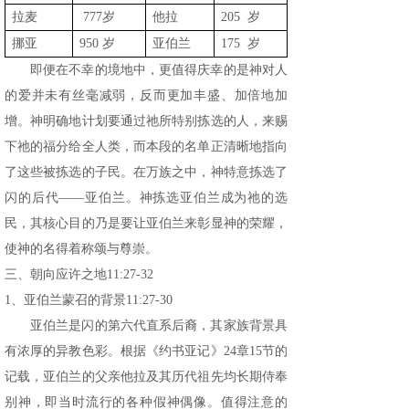
拉麦
777岁
他拉
205 岁
挪亚
950 岁
亚伯兰
175 岁
即便在不幸的境地中，更值得庆幸的是神对人
的爱并未有丝毫减弱，反而更加丰盛、加倍地加
增。神明确地计划要通过祂所特别拣选的人，来赐
下祂的福分给全人类，而本段的名单正清晰地指向
了这些被拣选的子民。在万族之中，神特意拣选了
闪的后代——亚伯兰。神拣选亚伯兰成为祂的选
民，其核心目的乃是要让亚伯兰来彰显神的荣耀，
使神的名得着称颂与尊崇。
三、朝向应许之地11:27-32
1、亚伯兰蒙召的背景11:27-30
亚伯兰是闪的第六代直系后裔，其家族背景具
有浓厚的异教色彩。根据《约书亚记》24章15节的
记载，亚伯兰的父亲他拉及其历代祖先均长期侍奉
别神，即当时流行的各种假神偶像。值得注意的