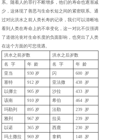
系。随着人的罪行不断增多，他们的寿命也逐渐减
少，这体现了善恶与生命长短之间的紧密联系。通
过对比洪水之前人类长寿的记录，我们可以清晰地
看到人类在寿命上的不幸变化，这一对比不仅强调
了道德沦丧对生命长度的负面影响，也突出了人类
在这个方面的可悲境遇。
洪水之前岁数
洪水之后岁数
名 字
年 龄
名 字
年 龄
亚当
930 岁
闪
600 岁
塞特
912 岁
亚法撒
438 岁
以挪士
905 岁
沙拉
433 岁
该南
910 岁
希伯
464 岁
玛勒列
895 岁
法勒
239 岁
雅列
967 岁
拉吴
239 岁
以诺
365 岁
西鹿
230 岁
玛土撒拉
969 岁
拿鹤
148 岁