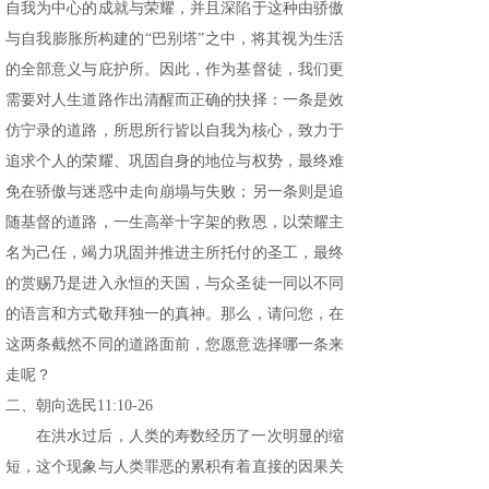
自我为中心的成就与荣耀，并且深陷于这种由骄傲
与自我膨胀所构建的“巴别塔”之中，将其视为生活
的全部意义与庇护所。因此，作为基督徒，我们更
需要对人生道路作出清醒而正确的抉择：一条是效
仿宁录的道路，所思所行皆以自我为核心，致力于
追求个人的荣耀、巩固自身的地位与权势，最终难
免在骄傲与迷惑中走向崩塌与失败；另一条则是追
随基督的道路，一生高举十字架的救恩，以荣耀主
名为己任，竭力巩固并推进主所托付的圣工，最终
的赏赐乃是进入永恒的天国，与众圣徒一同以不同
的语言和方式敬拜独一的真神。那么，请问您，在
这两条截然不同的道路面前，您愿意选择哪一条来
走呢？
二、朝向选民11:10-26
在洪水过后，人类的寿数经历了一次明显的缩
短，这个现象与人类罪恶的累积有着直接的因果关