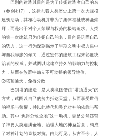
巴别的建造其目的是为了传扬建造者自己的名
（参创4:17），这标志着人类历史上第一次大规模
建筑活动，其核心动机并非为了集体福祉或神圣崇
拜，而是出于对个人荣耀与权势的极端追求。人类
的第一次建筑只为传扬自己的名，目的是巩固自己
的势力，这一行为深刻揭示了早期文明中权力集中
与自我膨胀的倾向，通过宏伟的建筑工程来彰显统
治者的权威，并试图以此建立持久的影响力与控制
力，从而在族群中确立不可动摇的领导地位。
②塔顶通天，免得分散
巴别塔的建造，是人类意图借由“塔顶通天”的
方式，试图以自己的努力抵达天堂，从而享受世俗
的福乐与荣耀，并以此替代和丢弃对神的依靠与帮
助。其中“免得分散全地”这一动机，更是公然违背
了神要人类遍满全地、治理大地的神圣旨意，构成
了对神计划的直接对抗。由此可见，从古至今，人