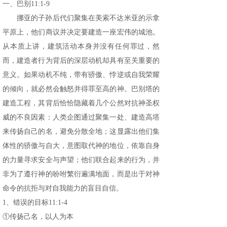
一、巴别11:1-9
挪亚的子孙后代们聚集在美索不达米亚的示拿
平原上，他们商议并决定要建造一座宏伟的城池。
从本质上讲，建筑活动本身并没有任何罪过，然
而，建造者行为背后的深层动机却具有至关重要的
意义。如果动机不纯，带有骄傲、悖逆或自我荣耀
的倾向，就必然会触怒并得罪至高的神。巴别塔的
建造工程，其背后恰恰隐藏着几个公然对抗神圣权
威的不良因素：人类企图通过聚集一处、建造高塔
来传扬自己的名，避免分散全地；这显露出他们集
体性的骄傲与自大，意图取代神的地位，依靠自身
的力量寻求安全与声望；他们联合起来的行为，并
非为了遵行神的吩咐繁衍遍满地面，而是出于对神
命令的抗拒与对自我能力的盲目自信。
1、错误的目标11:1-4
①传扬己名，以人为本