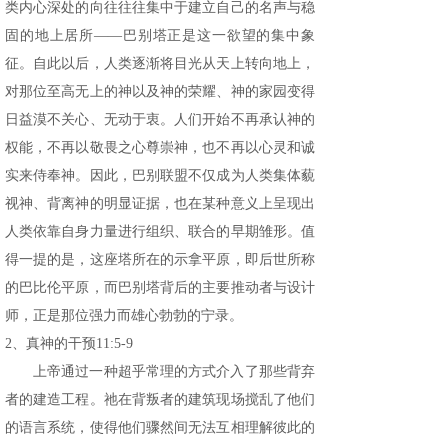
类内心深处的向往往往集中于建立自己的名声与稳
固的地上居所——巴别塔正是这一欲望的集中象
征。自此以后，人类逐渐将目光从天上转向地上，
对那位至高无上的神以及神的荣耀、神的家园变得
日益漠不关心、无动于衷。人们开始不再承认神的
权能，不再以敬畏之心尊崇神，也不再以心灵和诚
实来侍奉神。因此，巴别联盟不仅成为人类集体藐
视神、背离神的明显证据，也在某种意义上呈现出
人类依靠自身力量进行组织、联合的早期雏形。值
得一提的是，这座塔所在的示拿平原，即后世所称
的巴比伦平原，而巴别塔背后的主要推动者与设计
师，正是那位强力而雄心勃勃的宁录。
2、真神的干预11:5-9
上帝通过一种超乎常理的方式介入了那些背弃
者的建造工程。祂在背叛者的建筑现场搅乱了他们
的语言系统，使得他们骤然间无法互相理解彼此的