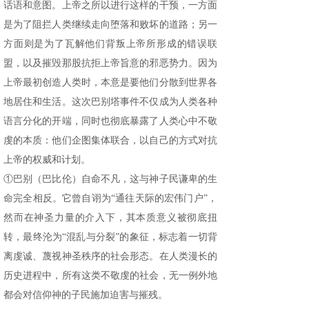
话语和意图。上帝之所以进行这样的干预，一方面
是为了阻拦人类继续走向堕落和败坏的道路；另一
方面则是为了瓦解他们背叛上帝所形成的错误联
盟，以及摧毁那股抗拒上帝旨意的邪恶势力。因为
上帝最初创造人类时，本意是要他们分散到世界各
地居住和生活。这次巴别塔事件不仅成为人类各种
语言分化的开端，同时也彻底暴露了人类心中不敬
虔的本质：他们企图集体联合，以自己的方式对抗
上帝的权威和计划。
①巴别（巴比伦）自命不凡，这与神子民谦卑的生
命完全相反。它曾自诩为“通往天际的宏伟门户”，
然而在神圣力量的介入下，其本质意义被彻底扭
转，最终沦为“混乱与分裂”的象征，标志着一切背
离虔诚、蔑视神圣秩序的社会形态。在人类漫长的
历史进程中，所有这类不敬虔的社会，无一例外地
都会对信仰神的子民施加迫害与摧残。