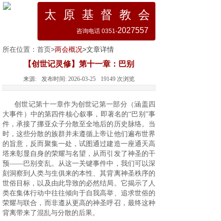
太 原 基 督 教 会
2027557
咨询电话 0351-
所在位置：
首页
>
两会概况
>文章详情
【创世记灵修】第十一章：巴别
来源:
发布时间:
2026-03-25
19149
次浏览
创世记第十一章作为创世记第一部分（涵盖四
大事件）中的第四件核心叙事，即著名的“巴别”事
件，承接了挪亚众子分散至全地后的历史脉络。当
时，这些分散的族群并未遵循上帝让他们遍布世界
的旨意，反而聚集一处，试图通过建造一座通天高
塔来彰显自身的荣耀与名望，从而引发了神圣的干
预——巴别变乱。从这一关键事件中，我们可以深
刻洞察到人类与生俱来的本性、其背离神圣秩序的
世俗目标，以及由此导致的必然结局。它揭示了人
类在集体行动中往往倾向于自我高举、追求世俗的
荣耀与联合，而非遵从更高的神圣呼召，最终这种
背离带来了混乱与分散的后果。