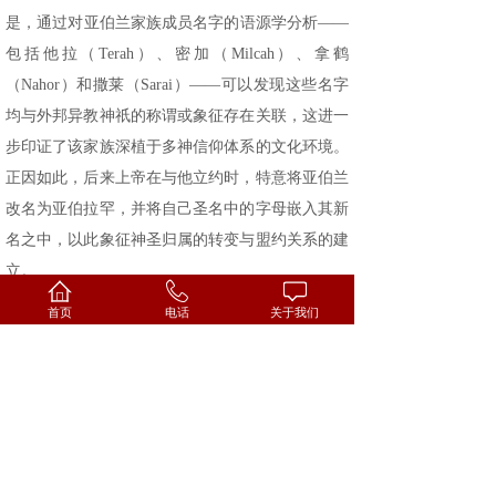
是，通过对亚伯兰家族成员名字的语源学分析——
包括他拉（Terah）、密加（Milcah）、拿鹤
（Nahor）和撒莱（Sarai）——可以发现这些名字
均与外邦异教神祇的称谓或象征存在关联，这进一
步印证了该家族深植于多神信仰体系的文化环境。
正因如此，后来上帝在与他立约时，特意将亚伯兰
改名为亚伯拉罕，并将自己圣名中的字母嵌入其新
名之中，以此象征神圣归属的转变与盟约关系的建
立。
亚伯兰家族原居迦勒底的吾珥城，该地区广义上属
首页
电话
关于我们
于古代巴比伦文明范畴。吾珥不仅是当时两河流域
重要的经济中心，商业活动频繁、物资流通发达，
更是一个多元文化交汇的繁华都市。在宗教领域，
该城尤其以崇拜月神辛（Sin）而闻名，城内遍布
神庙与祭坛，整个社会笼罩在复杂的多神信仰氛围
中。鉴于此种偶像崇拜盛行的环境，上帝呼召亚伯