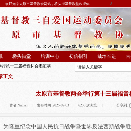
0
欢迎光临太原市基督教会网站，桥头街基督教堂欢迎你
讯
桥头街堂
培训中心
初信指引
栽培长进
古
举行第十三届福音杯合唱汇演
章正文
太原市基督教两会举行第十三届福音
:
|
作者:
Nathan
|
发布时间 :
2025-09-03
|
6236
次浏览:
|
|
分享到:
为隆重纪念中国人民抗日战争暨世界反法西斯战争胜