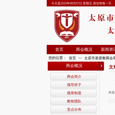
今天是2026年08月07日 星期五 请珍惜每一天
首页
两会概况
新闻资
您的位置：
首页
太原市基督教两会
>>
两会概况
文
两会简介
领导班子
来源
规章制度
教牧团队
堂点分布