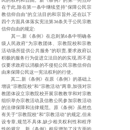
民的权利和自由。新《条例》的第一亮点即
在于此
除在第一条中继续坚持
保障公民宗
,
“
教信仰自由
的立法目的和宗旨外
还在以下
”
,
四个方面具体落实宪法第
条关于公民宗教
36
信仰自由的规定
:
其一
新《条例》在总则第
条中明确各
,
6
级人民政府
为宗教团体、宗教院校和宗教
“
活动场所提供公共服务
的职责
要求政府以
”
,
积极的服务行为促进立法目的的实现
而不是
,
仅要求政府以消极的不侵犯公民宗教信仰自
由来保障公民这一宪法权利的行使。
其二
新《条例》在原《条例》的基础上
,
增设
宗教院校
和
宗教活动
两章
加强对宗
“
”
“
”
,
教团体设立宗教院校开展宗教教学和对宗教
组织举办宗教活动及信教公民参加宗教活动
的法律保障和法律规范。原《条例》虽然也
有关于
宗教院校
和
宗教活动
的规定
但未
“
”
“
”
,
设专章
规范不具体
缺少相关权利性和程序
,
,
性的规定。新《条例》相应增加了这方面的