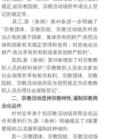
规定
如宗教院校、宗教活动场所申请法人登
,
记的规定等。
其三
新《条例》第
条进一步明确了
,
49
宗教团体、宗教院校、宗教活动场所对依
“
法占有的属于国家、集体所有的财产
依照法
,
律和国家有关规定管理和使用；对其他合法
财产
依法享有所有权或者其他财产权利
。
,
”
其四
新《条例》第
条增加了对宗教教
,
39
职人员的权利保护
宗教教职人员依法参加
,“
社会保障并享有相关权利。宗教团体、宗教
院校、宗教活动场所应当按照规定为宗教教
职人员办理社会保险登记
。
”
二、宗教活动坚持宗教特性
遏制宗教商
,
业化运作
针对近年来个别宗教活动场所商业化运
作和逐利行为
新《条例》明确规定了
项重
,
3
要规则
以克服和遏制此种倾向
,
:
其一
宗教团体、宗教院校、宗教活动场
,