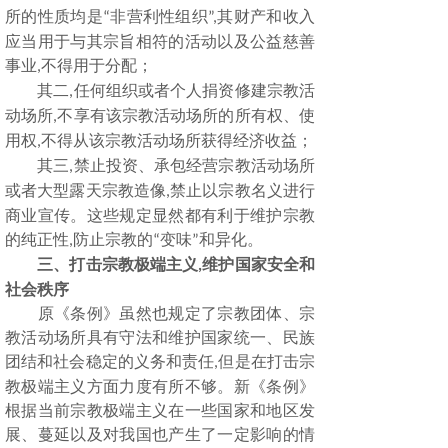
所的性质均是
非营利性组织
其财产和收入
“
”,
应当用于与其宗旨相符的活动以及公益慈善
事业
不得用于分配；
,
其二
任何组织或者个人捐资修建宗教活
,
动场所
不享有该宗教活动场所的所有权、使
,
用权
不得从该宗教活动场所获得经济收益；
,
其三
禁止投资、承包经营宗教活动场所
,
或者大型露天宗教造像
禁止以宗教名义进行
,
商业宣传。这些规定显然都有利于维护宗教
的纯正性
防止宗教的
变味
和异化。
,
“
”
三、打击宗教极端主义
维护国家安全和
,
社会秩序
原《条例》虽然也规定了宗教团体、宗
教活动场所具有守法和维护国家统一、民族
团结和社会稳定的义务和责任
但是在打击宗
,
教极端主义方面力度有所不够。新《条例》
根据当前宗教极端主义在一些国家和地区发
展、蔓延以及对我国也产生了一定影响的情