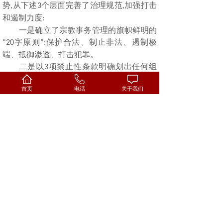
势
从下述
个层面完善了治理规范
加强打击
,
3
,
和遏制力度
:
一是确立了宗教事务管理的旗帜鲜明的
字原则
保护合法、制止非法、遏制极
“20
”:
端、抵御渗透、打击犯罪。
二是以
项禁止性条款明确划出任何组
3
织、个人均不得逾越的
红线
即任何组织、
“
”,
首页
电话
关于我们
个人不得在不同宗教之间、同一宗教内部以
及信教公民与不信教公民之间制造矛盾与冲
突；不得宣扬、支持、资助宗教极端主义；
不得利用宗教破坏民族团结、分裂国家和进
行恐怖活动。
三是增加了针对相应禁止性行为的法律
责任
对
利用宗教进行危害国家安全、公共
,
“
安全
破坏民族团结、分裂国家和恐怖活动
,
”
等行为
构成犯罪的
依法追究刑事责任；尚
,
,
不构成犯罪的
由有关部门依法给予行政处
,
罚；对公民、法人或者其他组织造成损失的
,