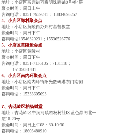
地址：小店区富康街万豪明珠商铺
8
号楼
4
层
聚会时间：周日上午
咨询电话：
0351-7959241
；
13834695257
4
、小店区郑村聚会点
地址：小店区黄陵街办郑村基督教堂
聚会时间：周日下午
咨询电话
13546320231
；
15536526776
5
、小店区黄陵聚会点
地址：小店区黄陵村
聚会时间：周日下午
咨询电话：
0351-7136105
；
7131118
；
15135081431
6
、小店区南内环聚会点
地址：小店区南内环街阳光数码港东门南侧
聚会时间：周日下午
咨询电话：
15333605693
7
、杏花岭区柏杨树堂
地址：杏花岭区中涧河镇柏杨树社区蓝色晶阁北一
层18-20号
聚会时间：周日上午08：30-10:30
咨询电话：18603480910