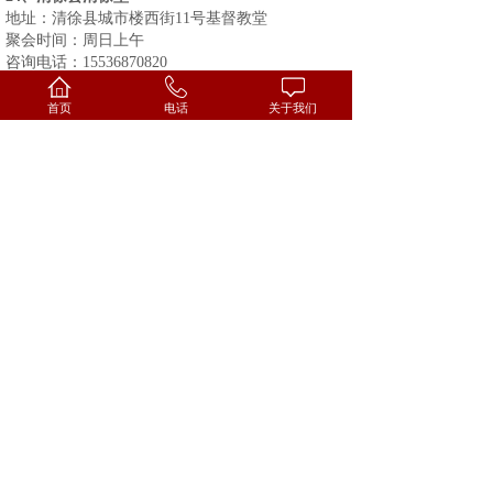
地址：清徐县城市楼西街
11
号基督教堂
聚会时间：周日上午
咨询电话：
15536870820
25
、清徐县徐沟堂
地址：清徐县徐沟镇北关
首页
电话
关于我们
聚会时间：周日下午
咨询电话：
15035115574
；
0351-5776067
26
、清徐县王答聚会点
地址：清徐县王答村
聚会时间：周日上午
咨询电话：
13233517947
；
15698558816
27
、阳曲县黄寨聚会点
地址：阳曲县黄寨镇
聚会时间：周日上午
咨询电话：
13233623320
；
13073585464
28
、阳曲县北小店聚会点
地址：阳曲县北小店村
聚会时间：周一上午
咨询电话：
0351-2027557
；
18734185775
29
、杏花岭区享堂聚会点
地址：
享堂街５７号