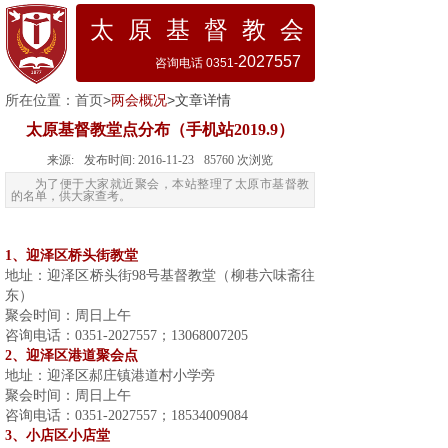
太 原 基 督 教 会
2027557
咨询电话 0351-
所在位置：
首页
>
两会概况
>文章详情
太原基督教堂点分布（手机站2019.9）
来源:
发布时间:
2016-11-23
85760
次浏览
为了便于大家就近聚会，本站整理了太原市基督教
的名单，供大家查考。
1
、迎泽区桥头街教堂
地址：迎泽区桥头街
98
号基督教堂（柳巷六味斋往
东）
聚会时间：周日上午
咨询电话：
0351-2027557
；
13068007205
2
、迎泽区港道聚会点
地址：迎泽区郝庄镇港道村小学旁
聚会时间：周日上午
咨询电话：
0351-2027557
；
18534009084
3
、小店区小店堂