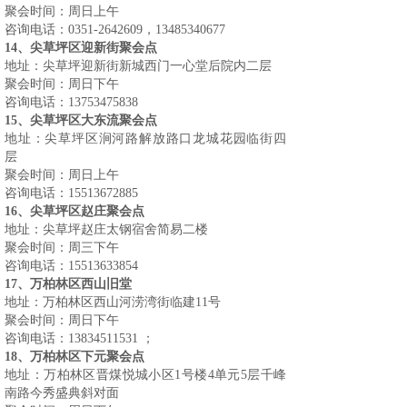
聚会时间：周日上午
咨询电话：
0351-2642609，13485340677
14
、尖草坪区迎新街聚会点
地址：尖草坪迎新街新城西门一心堂后院内二层
聚会时间：周日下午
咨询电话：
13753475838
15
、尖草坪区大东流聚会点
地址：尖草坪区涧河路解放路口龙城花园临街四
层
聚会时间：周日上午
咨询电话：
15513672885
16
、尖草坪区赵庄聚会点
地址：尖草坪赵庄太钢宿舍简易二楼
聚会时间：周三下午
咨询电话：
15513633854
17
、万柏林区西山旧堂
地址：万柏林区西山河涝湾街临建
11
号
聚会时间：周日下午
咨询电话：
13834511531 ；
18
、万柏林区下元聚会点
地址：万柏林区晋煤悦城小区
1
号楼
4
单元
5
层千峰
南路今秀盛典斜对面