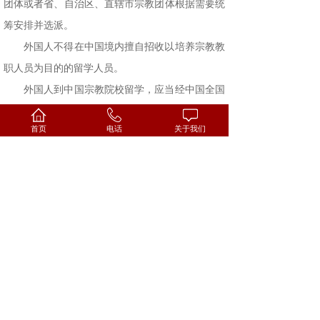
团体或者省、自治区、直辖市宗教团体根据需要统
筹安排并选派。
外国人不得在中国境内擅自招收以培养宗教教
职人员为目的的留学人员。
外国人到中国宗教院校留学，应当经中国全国
性宗教团体或者省、自治区、直辖市宗教团体同
首页
电话
关于我们
意。
第二十八条 外国人经中国宗教院校按照法定
程序聘用，可以作为外籍专业人员到宗教院校讲
学。
第二十九条 佛教、道教、伊斯兰教、天主
教、基督教以外的外国宗教组织及其成员与中国政
府部门或者宗教团体、宗教院校、宗教活动场所等
交往的，应当符合下列条件：
（一）对中国友好；